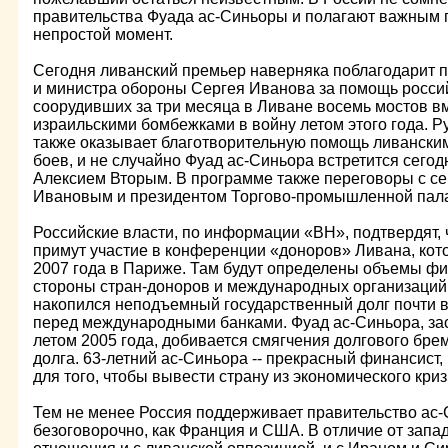
правительства Фуада ас-Синьоры и полагают важным п
непростой момент.
Сегодня ливанский премьер наверняка поблагодарит 
и министра обороны Сергея Иванова за помощь россий
соорудивших за три месяца в Ливане восемь мостов 
израильскими бомбежками в войну летом этого года. Р
также оказывает благотворительную помощь ливански
боев, и не случайно Фуад ас-Синьора встретится сегод
Алексием Вторым. В программе также переговоры с с
Ивановым и президентом Торгово-промышленной пал
Российские власти, по информации «ВН», подтвердят,
примут участие в конференции «доноров» Ливана, кот
2007 года в Париже. Там будут определены объемы ф
стороны стран-доноров и международных организаций.
накопился неподъемный государственный долг почти в 
перед международными банками. Фуад ас-Синьора, за
летом 2005 года, добивается смягчения долгового бре
долга. 63-летний ас-Синьора -- прекрасный финансист
для того, чтобы вывести страну из экономического криз
Тем не менее Россия поддерживает правительство ас-
безоговорочно, как Франция и США. В отличие от запа