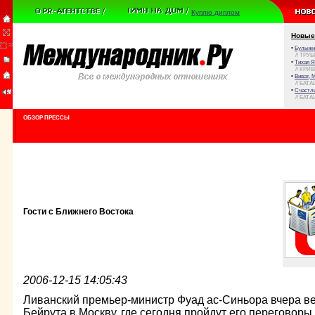
Куплю диплом
Новые
•
Булыжни
// ТРУ
•
Тихая Я
// КРИ
•
Виват, 
// БАТА
•
Счастли
// БАТА
ОБЗОР ПРЕССЫ
Гости с Ближнего Востока
2006-12-15 14:05:43
Ливанский премьер-министр Фуад ас-Синьора вчера ве
Бейрута в Москву, где сегодня пройдут его переговор