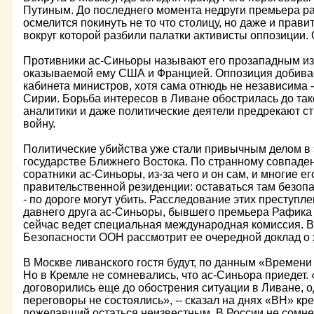
Путиным. До последнего момента недруги премьера ра
осмелится покинуть не то что столицу, но даже и прав
вокруг которой разбили палатки активисты оппозиции.
Противники ас-Синьоры называют его прозападным из
оказываемой ему США и Францией. Оппозиция добива
кабинета министров, хотя сама отнюдь не независима -
Сирии. Борьба интересов в Ливане обострилась до так
аналитики и даже политические деятели предрекают с
войну.
Политические убийства уже стали привычным делом в
государстве Ближнего Востока. По странному совпаде
соратники ас-Синьоры, из-за чего и он сам, и многие е
правительственной резиденции: оставаться там безопа
- по дороге могут убить. Расследование этих преступле
давнего друга ас-Синьоры, бывшего премьера Рафика 
сейчас ведет специальная международная комиссия. В
Безопасности ООН рассмотрит ее очередной доклад о 
В Москве ливанского гостя будут, по данным «Времени 
Но в Кремле не сомневались, что ас-Синьора приедет.
договорились еще до обострения ситуации в Ливане, о
переговоры не состоялись», -- сказал на днях «ВН» кр
пожелавший остаться неизвестным. В России не сомне