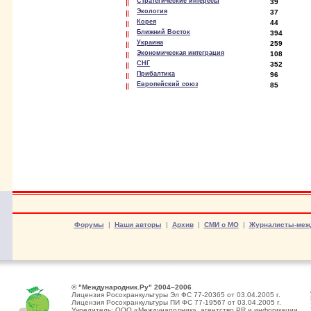
Стратегические интересы
39
Экология
37
Корея
44
Ближний Восток
394
Украина
259
Экономическая интеграция
108
СНГ
352
Прибалтика
96
Европейский союз
85
Форумы
|
Наши авторы
|
Архив
|
СМИ о МО
|
Журналисты-меж
© "Международник.Ру" 2004–2006
Лицензия Росохранкультуры Эл ФС 77-20365 от 03.04.2005 г.
Лицензия Росохранкультуры ПИ ФС 77-19567 от 03.04.2005 г.
Учредитель: ООО «Международник», агентство PR и информации