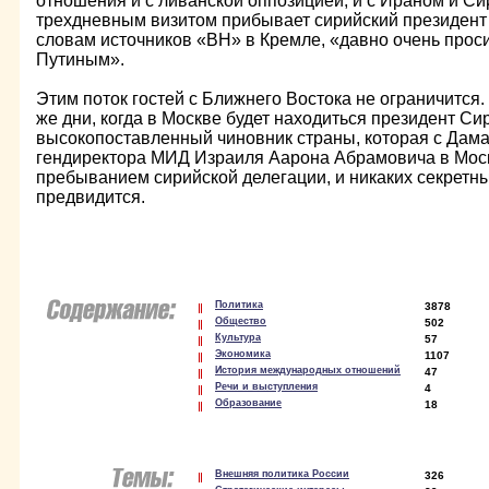
отношения и с ливанской оппозицией, и с Ираном и Сир
трехдневным визитом прибывает сирийский президент 
словам источников «ВН» в Кремле, «давно очень прос
Путиным».
Этим поток гостей с Ближнего Востока не ограничится. 
же дни, когда в Москве будет находиться президент Си
высокопоставленный чиновник страны, которая с Дама
гендиректора МИД Израиля Аарона Абрамовича в Москв
пребыванием сирийской делегации, и никаких секретн
предвидится.
Политика
3878
Общество
502
Культура
57
Экономика
1107
История международных отношений
47
Речи и выступления
4
Образование
18
Внешняя политика России
326