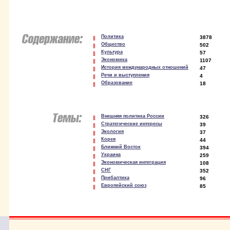
Политика
3878
Общество
502
Культура
57
Экономика
1107
История международных отношений
47
Речи и выступления
4
Образование
18
Внешняя политика России
326
Стратегические интересы
39
Экология
37
Корея
44
Ближний Восток
394
Украина
259
Экономическая интеграция
108
СНГ
352
Прибалтика
96
Европейский союз
85