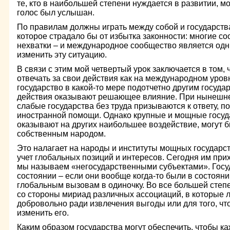
те, кто в наибольшей степени нуждается в развитии, мо
голос был услышан.
По правилам должны играть между собой и государства
которое страдало бы от избытка законности: многие с
нехватки – и международное сообщество является одн
изменить эту ситуацию.
В связи с этим мой четвертый урок заключается в том,
отвечать за свои действия как на международном уровн
государство в какой-то мере подотчетно другим госуда
действия оказывают решающее влияние. При нынешн
слабые государства без труда призываются к ответу, п
иностранной помощи. Однако крупные и мощные госуда
оказывают на других наибольшее воздействие, могут 
собственным народом.
Это налагает на народы и институты мощных государст
учет глобальных позиций и интересов. Сегодня им прих
мы называем «негосударственными субъектами». Госу
состоянии – если они вообще когда-то были в состояни
глобальным вызовам в одиночку. Во все большей степ
со стороны мириад различных ассоциаций, в которые
добровольно ради извлечения выгоды или для того, чт
изменить его.
Каким образом государства могут обеспечить, чтобы к