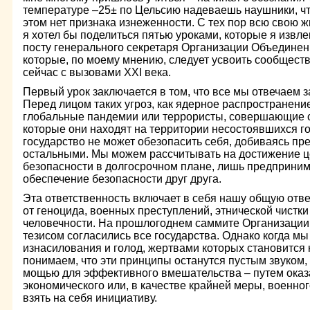
температуре –25± по Цельсию надеваешь наушники, чт
этом нет признака изнеженности. С тех пор всю свою ж
я хотел бы поделиться пятью уроками, которые я извле
посту генерального секретаря Организации Объединен
которые, по моему мнению, следует усвоить сообщест
сейчас с вызовами XXI века.
Первый урок заключается в том, что все мы отвечаем з
Перед лицом таких угроз, как ядерное распространени
глобальные пандемии или террористы, совершающие с
которые они находят на территории несостоявшихся го
государство не может обезопасить себя, добиваясь пр
остальными. Мы можем рассчитывать на достижение 
безопасности в долгосрочном плане, лишь предприни
обеспечение безопасности друг друга.
Эта ответственность включает в себя нашу общую отве
от геноцида, военных преступлений, этнической чистки
человечности. На прошлогоднем саммите Организации
тезисом согласились все государства. Однако когда мы
изнасилования и голод, жертвами которых становится
понимаем, что эти принципы останутся пустым звуком, е
мощью для эффективного вмешательства – путем оказ
экономического или, в качестве крайней меры, военног
взять на себя инициативу.