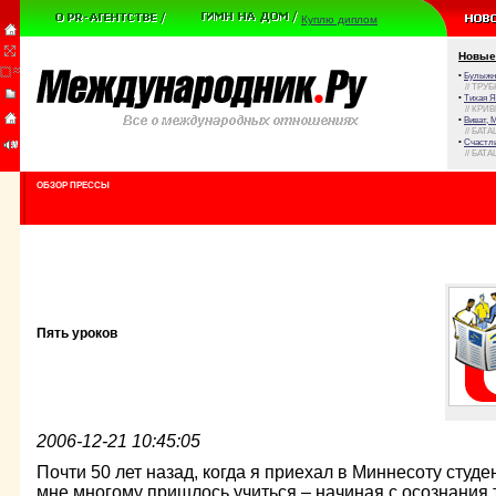
Куплю диплом
Новые
•
Булыжни
// ТРУ
•
Тихая Я
// КРИ
•
Виват, 
// БАТА
•
Счастли
// БАТА
ОБЗОР ПРЕССЫ
Пять уроков
2006-12-21 10:45:05
Почти 50 лет назад, когда я приехал в Миннесоту студ
мне многому пришлось учиться – начиная с осознания т