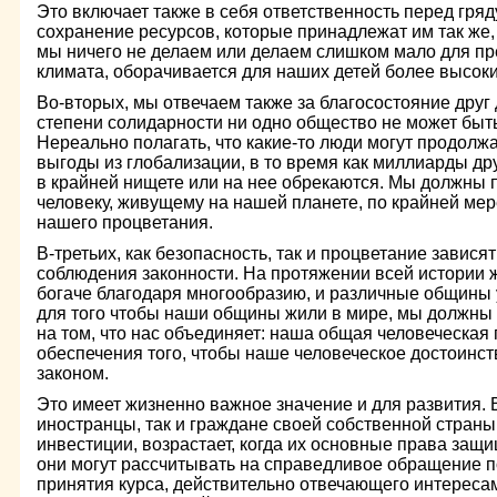
Это включает также в себя ответственность перед гря
сохранение ресурсов, которые принадлежат им так же, 
мы ничего не делаем или делаем слишком мало для п
климата, оборачивается для наших детей более высок
Во-вторых, мы отвечаем также за благосостояние друг
степени солидарности ни одно общество не может быт
Нереально полагать, что какие-то люди могут продолж
выгоды из глобализации, в то время как миллиарды д
в крайней нищете или на нее обрекаются. Мы должны 
человеку, живущему на нашей планете, по крайней мер
нашего процветания.
В-третьих, как безопасность, так и процветание завися
соблюдения законности. На протяжении всей истории 
богаче благодаря многообразию, и различные общины у
для того чтобы наши общины жили в мире, мы должны 
на том, что нас объединяет: наша общая человеческая
обеспечения того, чтобы наше человеческое достоинс
законом.
Это имеет жизненно важное значение и для развития. В
иностранцы, так и граждане своей собственной страны
инвестиции, возрастает, когда их основные права защи
они могут рассчитывать на справедливое обращение по
принятия курса, действительно отвечающего интересам