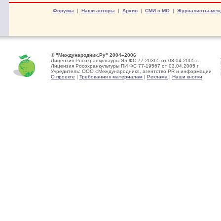
Форумы
|
Наши авторы
|
Архив
|
СМИ о МО
|
Журналисты-меж
© "Международник.Ру" 2004–2006
Лицензия Росохранкультуры Эл ФС 77-20365 от 03.04.2005 г.
Лицензия Росохранкультуры ПИ ФС 77-19567 от 03.04.2005 г.
Учредитель: ООО «Международник», агентство PR и информации
О проекте
|
Требования к материалам
|
Реклама
|
Наши кнопки