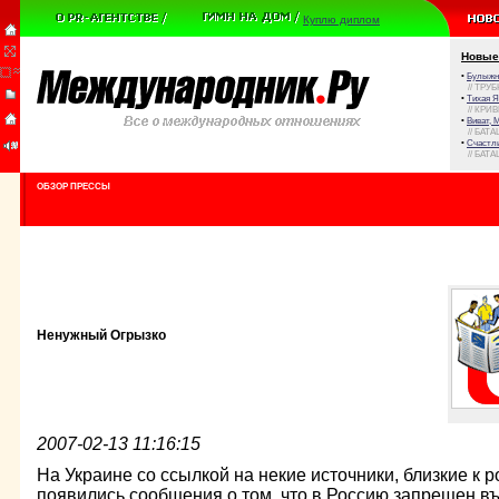
Куплю диплом
Новые
•
Булыжни
// ТРУ
•
Тихая Я
// КРИ
•
Виват, 
// БАТА
•
Счастли
// БАТА
ОБЗОР ПРЕССЫ
Ненужный Огрызко
2007-02-13 11:16:15
На Украине со ссылкой на некие источники, близкие к 
появились сообщения о том, что в Россию запрещен 