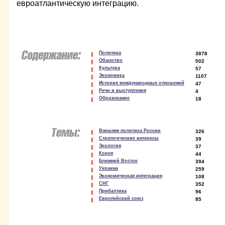
евроатлантическую интеграцию.
Политика
3878
Общество
502
Культура
57
Экономика
1107
История международных отношений
47
Речи и выступления
4
Образование
18
Внешняя политика России
326
Стратегические интересы
39
Экология
37
Корея
44
Ближний Восток
394
Украина
259
Экономическая интеграция
108
СНГ
352
Прибалтика
96
Европейский союз
85