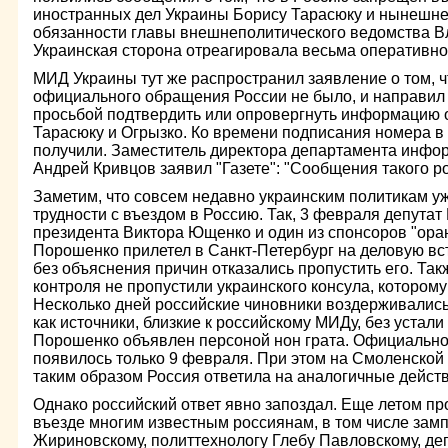
иностранных дел Украины Борису Тарасюку и нынеш
обязанности главы внешнеполитического ведомства В
Украинская сторона отреагировала весьма оперативно
МИД Украины тут же распространил заявление о том, 
официального обращения России не было, и направил 
просьбой подтвердить или опровергнуть информацию о
Тарасюку и Огрызко. Ко времени подписания номера в 
получили. Заместитель директора департамента инфо
Андрей Кривцов заявил "Газете": "Сообщения такого р
Заметим, что совсем недавно украинским политикам у
трудности с въездом в Россию. Так, 3 февраля депутат
президента Виктора Ющенко и один из спонсоров "ор
Порошенко прилетел в Санкт-Петербург на деловую вс
без объяснения причин отказались пропустить его. Так
контроля не пропустили украинского консула, котором
Несколько дней российские чиновники воздерживались
как источники, близкие к российскому МИДу, без устал
Порошенко объявлен персоной нон грата. Официальн
появилось только 9 февраля. При этом на Смоленской
таким образом Россия ответила на аналогичные дейст
Однако российский ответ явно запоздал. Еще летом пр
въезде многим известным россиянам, в том числе за
Жириновскому, политтехнологу Глебу Павловскому, деп