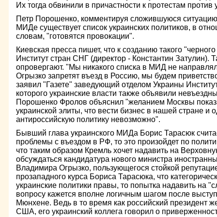
Их тогда обвинили в причастности к протестам против
Петр Порошенко, комментируя сложившуюся ситуацию,
МИДе существует список украинских политиков, в отно
словам, "готовятся провокации".
Киевская пресса пишет, что к созданию такого "черного
Институт стран СНГ (директор - Константин Затулин).
опровергают. "Мы никакого списка в МИД не направлял
Огрызко запретят въезд в Россию, мы будем приветство
заявил "Газете" заведующий отделом Украины Институ
которого украинские власти также объявили невъездн
Порошенко Фролов объяснил "желанием Москвы показа
украинской элиты, что вести бизнес в нашей стране и
антироссийскую политику невозможно".
Бывший глава украинского МИДа Борис Тарасюк считает
проблемы с въездом в РФ, то это произойдет по полит
что таким образом Кремль хочет надавить на Верховную
обсуждаться кандидатура нового министра иностранны
Владимира Огрызко, пользующегося стойкой репутаци
прозападного курса Бориса Тарасюка, что категоричес
украинские политики правы, то попытка надавить на "с
вопросу кажется вполне логичным шагом после высту
Мюнхене. Ведь в то время как российский президент ж
США, его украинский коллега говорил о приверженност