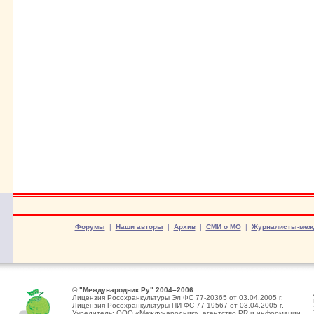
Форумы
|
Наши авторы
|
Архив
|
СМИ о МО
|
Журналисты-меж
© "Международник.Ру" 2004–2006
Лицензия Росохранкультуры Эл ФС 77-20365 от 03.04.2005 г.
Лицензия Росохранкультуры ПИ ФС 77-19567 от 03.04.2005 г.
Учредитель: ООО «Международник», агентство PR и информации