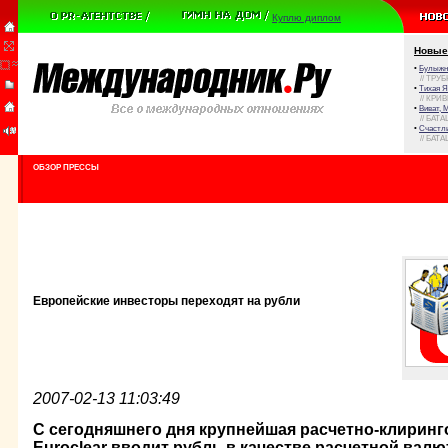
Куплю диплом
Новые
•
Булыжни
// ТРУ
•
Тихая Я
// КРИ
•
Виват, 
// БАТА
•
Счастли
// БАТА
ОБЗОР ПРЕССЫ
Европейские инвесторы переходят на рубли
2007-02-13 11:03:49
С сегодняшнего дня крупнейшая расчетно-клирин
Euroclear вводит рубль в качестве расчетной вал