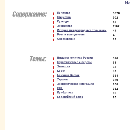
№ 
Политика
3878
Общество
502
Культура
57
Экономика
1107
История международных отношений
47
Речи и выступления
4
Образование
18
Внешняя политика России
326
Стратегические интересы
39
Экология
37
Корея
44
Ближний Восток
394
Украина
259
Экономическая интеграция
108
СНГ
352
Прибалтика
96
Европейский союз
85