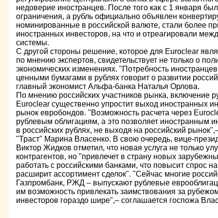
недоверие иностранцев. После того как с 1 января бы
ограничения, а рубль официально объявлен конверти
номинированные в российской валюте, стали более п
иностранных инвесторов, на что и отреагировали ме
системы.
С другой стороны решение, которое для Euroclear явля
по мнению экспертов, свидетельствует не только о поли
экономических изменениях. "Потребность иностранцев
ценными бумагами в рублях говорит о развитии россий
главный экономист Альфа-банка Наталья Орлова.
По мнению российских участников рынка, включение р
Euroclear существенно упростит выход иностранных и
рынок евробондов. "Возможность расчета через Eurocle
рублевым облигациям, а это позволяет иностранным и
в российских рублях, не выходя на российский рынок",
"Траст" Марина Власенко. В свою очередь, вице-прези
Виктор Жидков отметил, что новая услуга не только у
контрагентов, но "привлечет в страну новых зарубежны
работать с российскими банками, что повысит спрос н
расширит ассортимент сделок". "Сейчас многие россий
Газпромбанк, РЖД – выпускают рублевые еврооблигаци
им возможность привлекать заимствования за рубежом
инвесторов гораздо шире",– соглашается госпожа Влас