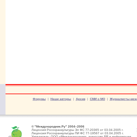
Форумы
|
Наши авторы
|
Архив
|
СМИ о МО
|
Журналисты-меж
© "Международник.Ру" 2004–2006
Лицензия Росохранкультуры Эл ФС 77-20365 от 03.04.2005 г.
Лицензия Росохранкультуры ПИ ФС 77-19567 от 03.04.2005 г.
Учредитель: ООО «Международник», агентство PR и информации