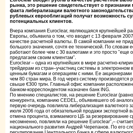
рынка, это решение свидетельствует о признани
факта либерализации валютного законодательства
рублевых еврооблигаций получат возможность су
потенциальных клиентов.
Вчера компания Euroclear, являющаяся крупнейшей ра
Европы, объявила о том, что вводит с 13 февраля 2007
качестве расчетной валюты. В самой компании не прид
большого значения, сочтя ее технической. По словам е
работают более чем с 30 валютами и это просто "еще о
предлагаем своим клиентам".
Euroclear – одна из крупнейших в мире расчетно-клир
трейдерам из стран–участниц системы в электронном в
ценным бумагам и операциям с ними. Ее акционерами
чем 80 стран мира. В год через систему производятся
свыше €300 трлн. Главный офис компании расположен
банком-корреспондентом назначен банк ING.
По мнению специалистов, на решение Euroclear (равно
конкурента, компанию CEDEL, объявившего об аналоги
первую очередь повлияла либерализация валютного зак
июля 2006 года от обязательной продажи экспортной в
отмена процента, взимаемого ЦБ за резервирование ср
несомненно, повлияли на решение Euroclear",– считае
национального развития Андрей Черепанов. По его сл
регулирование Центрального банка в сфере валютног