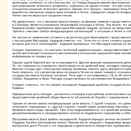
делегации, особенно то обстоятельство, что Ахмад Кадыров принял приглашение 
урегулировании чеченского конфликта, собрались за одним столом - это уже поло
отношении решения чеченского кризиса. Однако этот процесс, подчеркнул Хиль-Р
выработать механизм защиты прав человека в Чечне, определить меры по возвр
Чечни смогли вернуться к родным очагам.
Не удивительно, что о желании присутствовать на форуме заявили и представит
в Страсбург является отражение объективной ситуации в Чечне. Тем более, что з
Кадыров назвал зарубежных эмиссаров Масхадова людьми, которые не представля
"кричать с высоких трибун международных организаций" о ситуации в Чечне и со
Не смотря на заявленную готовность встретиться для переговоров с представите
с посланцами Масхадова. Кадыров отметил, что, "если кто-то хочет сложить оружи
которые для этого необходимы". Кадыров подчеркнул, что Масхадов никогда не к
Следует подчеркнуть, что контакты чеченской администрации с представителями П
целом критическая тональность выступлений в отношении нарушения прав чело
информацию из первых рук.
Однако одной Европой все не исчерпывается. Другим важным направлением дипло
То, что террористы откровенно ориентируются на арабский мир, наглядно показ
Именно отсюда идет спонсорская помощь боевикам, именно здесь вербуются най
было показать, что к вопросам веры ситуация в Чечне не имеет никакого отношени
государства имела большое значение. Речь идет о состоявшемся с 18 по 28 сентя
Сирию, Иорданию и Ирак. Поездка осуществлялась по распоряжению Владимира 
Следует отметить, что это первое посещение Кадыровым арабских государств пос
Кавказа.
Официальная цель поездки - разъяснить ситуацию в республике политическим и р
представителям арабской общественности об усилиях по борьбе с терроризмом,
Однако не менее важны неофициальные цели визита. С одной стороны, это дем
чеченского терроризма, а с другой стороны, тонкий намек заокенскому партнеру, 
являемся своего рода «крышей». При этом подразумевается, что арабские режимы
дисциплинированно и скоординировать усилия по подавлению терроризма у себя 
Программа визита была крайне насыщенной. Кадыров передал личные послания П
Саддаму Хусейну (последнему лично). Причем после общения с Кадыровым предст
внутреннее дело России и что терроризм и деятельность бандитских группировок