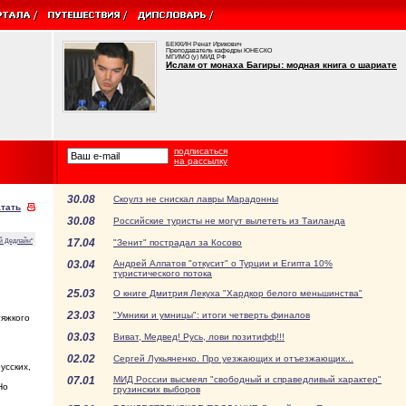
БЕККИН Ренат Ирикович
Преподаватель кафедры ЮНЕСКО
МГИМО (у) МИД РФ
Ислам от монаха Багиры: модная книга о шариате
подписаться
на рассылку
30.08
Скоулз не снискал лавры Марадонны
тать
30.08
Российские туристы не могут вылететь из Таиланда
17.04
й Дедлайн"
"Зенит" пострадал за Косово
03.04
Андрей Алпатов "откусит" о Турции и Египта 10%
туристического потока
25.03
О книге Дмитрия Лекуха "Хардкор белого меньшинства"
23.03
"Умники и умницы": итоги четверть финалов
тяжкого
03.03
Виват, Медвед! Русь, лови позитифф!!!
02.02
Сергей Лукьяненко. Про уезжающих и отъезжающих...
усских,
07.01
МИД России высмеял "свободный и справедливый характер"
Но
грузинских выборов