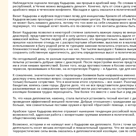
Наблюдатели оценили поездку Кадырова, как прорыв в арабский мир. По словам п
республикой, в Чечню можно вкладывать деньги». Конечно, путь от слов к делу о
арабского мира в чеченском конфликте. Масхадов и здесь оказался в политическо
Визит Кадырова и муфтиев подготовил почву для инициативы Кремля об объявлен
Кадыров весьма прохладно отнесся к инициативам центра. По возвращении на Ро
не может быть никакого диалога, потому что «он взял на себя слишком много кр
подчеркнул, что «каждый хочет понять его по-своему» и что контакты должны быть
Визит Кадырова позволил в некоторой степени заполнить важную лакуну во внешн
диаспорой, представители которой в силу целого ряда причин оказались вдали от 
кавказской войны. Тысячи людей, кто добровольно, кто принудительно, выехали 
пришлое население отнюдь не с распростертыми объятиями, выселив их в малопри
использование в быту родной речи по турецким законам полагалось отрезать язы
ближневосточный мир, отражались и на них. Так тысячи выходцев с Кавказа выну
сохранить собственную идентичность, достичь определенных высот в политическо
На сегодняшний день по разным оценкам численность северокавказской диаспоры 
попытка установить добрые связи с диаспорой. После перестройки многие предст
им в этом никаких препятствий. Более того, когда противостояние в Косово оконч
черкесов, проживавших в Косово, на историческую Родину – в Адыгею, где для них
К сожалению, значительная часть пропаганды боевиков были направлена именно 
диаспору очень волновал вопрос сохранения и развития национальной идентичнос
только) большое сочувствие. Что в конечном итоге случилось – все знают. Разоча
бандитам, взялись сами горцы. Другое дело, что не все представители диаспоры
разыскиваемые за совершение преступлений могли рассчитывать на гостеприимств
изоляции боевиков трудно переоценить. Тем более что вместе с ним был и ряд у
То, что наша дипломатия, наконец, стала пытаться установить тесный контакт с д
проведения эффективной внешней политики. Добрые отношения с гражданами ара
больше, чем сомнительные поставки оружия и прочей «братской» помощи, о котор
Арабское турне Кадырова вполне отражает нынешние тенденции российской полит
возможностей, адресная работа с конкретными группами влияния в политической,
общественному мнению.
Возможно, историки и не напишут книг о Кадырове как дипломате. Хотя с точки
деятельность носит весьма интересный и показательный характер. Что же касается
террористические силы вновь оказались в дипломатической изоляции, сам по себе