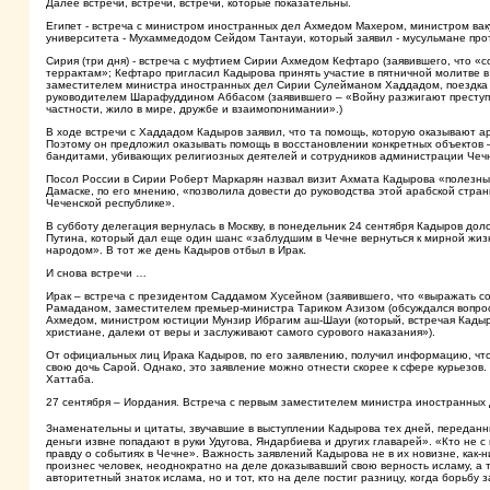
Далее встречи, встречи, встречи, которые показательны.
Египет - встреча с министром иностранных дел Ахмедом Махером, министром вак
университета - Мухаммедодом Сейдом Тантауи, который заявил - мусульмане про
Сирия (три дня) - встреча с муфтием Сирии Ахмедом Кефтаро (заявившего, что «со
террактам»; Кефтаро пригласил Кадырова принять участие в пятничной молитве 
заместителем министра иностранных дел Сирии Сулейманом Хаддадом, поездка в
руководителем Шарафуддином Аббасом (заявившего – «Войну разжигают преступни
частности, жило в мире, дружбе и взаимопонимании».)
В ходе встречи с Хаддадом Кадыров заявил, что та помощь, которую оказывают ар
Поэтому он предложил оказывать помощь в восстановлении конкретных объектов – 
бандитами, убивающих религиозных деятелей и сотрудников администрации Чеч
Посол России в Сирии Роберт Маркарян назвал визит Ахмата Кадырова «полезным
Дамаске, по его мнению, «позволила довести до руководства этой арабской стран
Чеченской республике».
В субботу делегация вернулась в Москву, в понедельник 24 сентября Кадыров дол
Путина, который дал еще один шанс «заблудшим в Чечне вернуться к мирной жизн
народом». В тот же день Кадыров отбыл в Ирак.
И снова встречи …
Ирак – встреча с президентом Саддамом Хусейном (заявившего, что «выражать с
Рамаданом, заместителем премьер-министра Тариком Азизом (обсуждался вопро
Ахмедом, министром юстиции Мунзир Ибрагим аш-Шауи (который, встречая Кадыров
христиане, далеки от веры и заслуживают самого сурового наказания»).
От официальных лиц Ирака Кадыров, по его заявлению, получил информацию, что 
свою дочь Сарой. Однако, это заявление можно отнести скорее к сфере курьезов. 
Хаттаба.
27 сентября – Иордания. Встреча с первым заместителем министра иностранных
Знаменательны и цитаты, звучавшие в выступлении Кадырова тех дней, передан
деньги извне попадают в руки Удугова, Яндарбиева и других главарей». «Кто не с
правду о событиях в Чечне». Важность заявлений Кадырова не в их новизне, как-н
произнес человек, неоднократно на деле доказывавший свою верность исламу, а 
авторитетный знаток ислама, но и тот, кто на деле постиг разницу, когда борьб