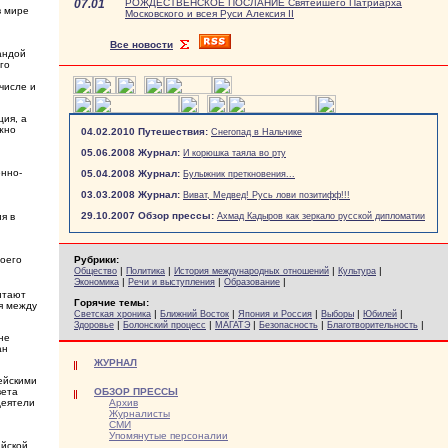
07.01
РОЖДЕСТВЕНСКОЕ ПОСЛАНИЕ Святейшего Патриарха
в мире
Московского и всея Руси Алексия II
Все новости
андой
го
числе и
ия, а
жно
04.02.2010 Путешествия:
Снегопад в Нальчике
05.06.2008 Журнал:
И корюшка таяла во рту
енно-
05.04.2008 Журнал:
Булыжник преткновения...
03.03.2008 Журнал:
Виват, Медвед! Русь лови позитифф!!!
29.10.2007 Обзор прессы:
я в
Ахмад Кадыров как зеркало русской дипломатии
воего
Рубрики:
|
|
|
|
Общество
Политика
История международных отношений
Культура
|
|
|
Экономика
Речи и выступления
Образование
итают
Горячие темы:
я между
|
|
|
|
|
Светская хроника
Ближний Восток
Япония и Россия
Выборы
Юбилей
|
|
|
|
|
Здоровье
Болонский процесс
МАГАТЭ
Безопасность
Благотворительность
не
ан
ЖУРНАЛ
ейскими
ОБЗОР ПРЕССЫ
вета
Архив
деятели
Журналисты
СМИ
Упомянутые персоналии
ийской