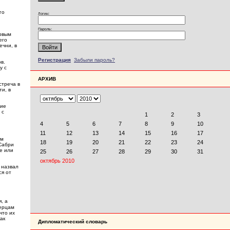
го
Логин:
Пароль:
ервым
его
ечни, в
Регистрация
Забыли пароль?
в.
у с
АРХИВ
стреча в
ти, в
ние
 с
ом
Сабри
е или
 назвал
ся от
, а
верцам
что их
ак
Дипломатический словарь