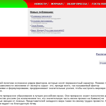
Новые публикации:
•
И корюшка таяла во рту
// БАТАШЕВ Анатолий Геннадьевич
•
Булыжник преткновения...
// ТРУБКИН Антон
•
Тихая Япония...
// КРИВИЦКАЯ Наталия
•
Виват, Медвед! Русь лови позитифф!!!
// БАТАШЕВ Анатолий Геннадьевич
Распеча
"Русски
ей политики осложнено рядом факторов, которые носят перманентный характер. Помимо 
висимости экономики от экспорта сырья - это, прежде всего, так называемый фактор
ятиями и формулировками, предпринимают значительные усилия, чтобы настроить мировую
но.
или прекрасное образование в лучших российских вузах. Они прекрасно знают психологию р
нство россиян (за исключением тех, кто значительную часть жизни прожил на Кавказе) не
ные эмоции от ложных. Представителей западного мира также по-своему трудно провести. 
в падает на благодатную почву.