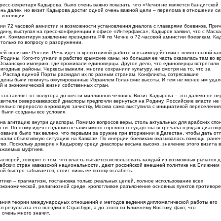
ресс-секретаря Кадырова, было очень важно показать, что «Чечня не является бандитской
чень далек, но визит Кадырова достиг одной очень важной цели – перелома в отношении с
й изоляции.
ии 72 часовой амнистии и возможности установления диалога с главарями боевиков. При
дину, выступая на пресс-конференции в офисе «Интерфакса», Кадыров заявил, что с Масх
ови». Комментируя заявление президента РФ по Чечне о 72-часовой амнистии боевикам, Ка
 только по вопросу о разоружении.
ей политике России. Речь идет о кропотливой работе и взаимодействии с влиятельной кав
Родины. Кого-то угнали в рабство крымские ханы, но большая ее часть оказалась там во в
в Османскую империю, где проживали единоверцы. Другое дело, что единоверцы встретили
годные районы. Черкесы выжили, многие сохранили культуру, не смотря на то, что за
к. Распад единой Порты раскидал их по разным странам. Конфликты, сотрясавшие
ждены были покинуть оккупированные Израилем Голанские высоты. И тем не менее им удал
й и экономической жизни собственных стран.
составляет от полутора до шести миллионов человек. Визит Кадырова – это далеко не пе
авители северокавказской диаспоры предпочли вернуться на Родину. Российские власти не
ательно переросло в кровавую зачистку, Москва сама выступила с инициативой переселения
 были созданы все условия.
на агитацию внутри диаспоры. Помимо вопросов веры, столь актуальных для арабских спо
ти. Поэтому идея создания независимого горского государства встречала в рядах диаспор
рование было так велико, что первыми за оружие при вторжении в Дагестан, чтобы дать от
 знали объективную ситуацию на Кавказе. По инерции боевикам оказывалась помощь, ране
о. Поскольку доверие к Кадырову среди диаспоры весьма высоко, значение этого визита 
важаемых муфтиев.
иаспорой, говорит о том, что власть пытается использовать каждый из возможных рычагов д
бских стран кавказской национальности, дают российской внешней политике на Ближнем
ой быстро забывается, стоит лишь ее потоку ослабеть.
ики – прагматизм, постановка только реальных целей, полное использование всех
 экономической, религиозной среде, кропотливое разъяснение основных пунктов противор
 зрения теории международных отношений и методов ведения дипломатической работы его
 результата его поездки в Страсбург, а до этого по Ближнему Востоку, факт, что
 очень много значит.