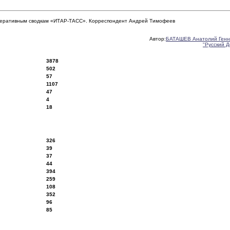
оперативным сводкам «ИТАР-ТАСС». Корреспондент Андрей Тимофеев
Автор:
БАТАШЕВ Анатолий Генн
"Русский 
3878
502
57
1107
47
4
18
326
39
37
44
394
259
108
352
96
85