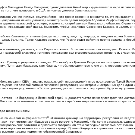
уфов Махмудом Хамди Зазнуком; руководителем Аль-Азхар - крупнейшего в мире исламско
тив того, что произошло в США, виновные должны быть наказаны.
гласно учению ислама, самоубийство - это грех и особенно виноваты те, кто призывает к
в центральной мечети Дамаска), министром по делам вакуфов Абделем Рауфом Зиядой, п
 деревню кавказской диаспоры, встреча со старейшинами Кавказского общества Сирии и 
ки, предавшие свой народ. Мы хотим, чтобы население Северного Кавказа, в целом, и Ч
абские благотворительные фонды, часто не доходит до народа, а попадает в руки боевико
школ, больниц. Также Кадыров заявил, что Россия ведет войну не против ислама, а борьб
ни.
 и важным», учитывая, что в Сирии проживает большое количество выходцев с Кавказа. В
ы и кавказской диаспоры истинное положение дел в северокавказском регионе и, в частнос
ожил Путину о результатах поездки. 25 сентября в Грозном Кадыров высоко оценил заявле
и». Путин дал Масхадову карт-бланш, «чтобы определиться, с кем он, с террористами или
оболезнования США – значит, показать себя лицемерами»), вице-президентом Тахой Ясин
с выделения разовой помощи Чеченской республике), министром иностранных дел Наджи 
а в аэропорту, заявил: «Те, кто проповедует экстремизм и терроризм, будь то мусульман
Хаттаб - не йорданец, а йеменский еврей. В доказательство приводился факт, что Хаттаб
Хотя оно показательно в том смысле, что и в арабском мире пытаются всячески открестить
 дел Шахером Баком.
ii
ные по каналам информ-агентств
. «Никакого джихада на территории республики не ведется
 нами - тот против нас» (Кадыров в ходе встречи с Махером). «Мы хотим рассказать едино
икак российские политики и дипломаты говорили об этом последние несколько лет. Важно, 
также идеалам независимости своего народа. Причем Кадыров воспринимается не только к
у за высокие идеалы подменяет обыкновенный бандитизм.