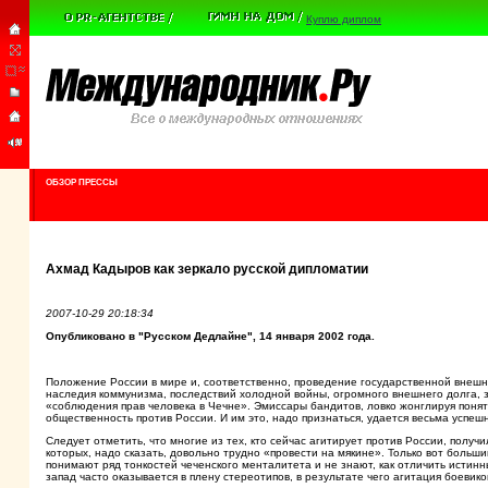
Куплю диплом
ОБЗОР ПРЕССЫ
Ахмад Кадыров как зеркало русской дипломатии
2007-10-29 20:18:34
Опубликовано в "Русском Дедлайне", 14 января 2002 года.
Положение России в мире и, соответственно, проведение государственной внешн
наследия коммунизма, последствий холодной войны, огромного внешнего долга, за
«соблюдения прав человека в Чечне». Эмиссары бандитов, ловко жонглируя пон
общественность против России. И им это, надо признаться, удается весьма успеш
Следует отметить, что многие из тех, кто сейчас агитирует против России, получ
которых, надо сказать, довольно трудно «провести на мякине». Только вот больши
понимают ряд тонкостей чеченского менталитета и не знают, как отличить истин
запад часто оказывается в плену стереотипов, в результате чего агитация боевико