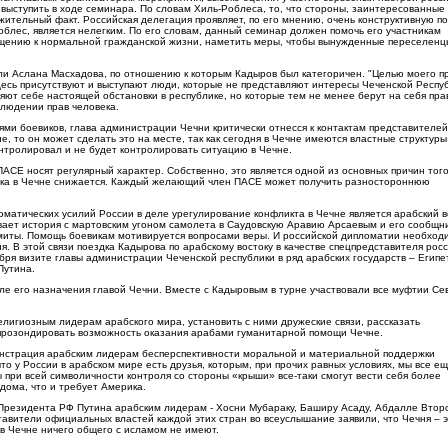
выступить в ходе семинара. По словам Хиль-Роблеса, то, что стороны, заинтересованные 
жительный факт. Российская делегация проявляет, по его мнению, очень конструктивную п
облес, является нелегким. По его словам, данный семинар должен помочь его участникам
ащению к нормальной гражданской жизни, наметить меры, чтобы вынужденные переселенц
ели Аслана Масхадова, по отношению к которым Кадыров был категоричен. "Целью моего п
десь присутствуют и выступают люди, которые не представляют интересы Чеченской Респуб
ют себе настоящей обстановки в республике, но которые тем не менее берут на себя пра
блюдении прав человека.
лями боевиков, глава администрации Чечни критически отнесся к контактам представителе
е, то он может сделать это на месте, так как сегодня в Чечне имеются властные структуры
онтролировал и не будет контролировать ситуацию в Чечне.
АСЕ носят регулярный характер. Собственно, это является одной из основных причин того,
века в Чечне снижается. Каждый желающий член ПАСЕ может получить разностороннюю
матических усилий России в деле урегулирование конфликта в Чечне является арабский в
ывает история с мартовским угоном самолета в Саудовскую Аравию Арсаевым и его сообщн
миты. Помощь боевикам мотивируется вопросами веры. И российской дипломатии необход
я. В этой связи поездка Кадырова по арабскому востоку в качестве спецпредставителя рос
бря визите главы администрации Чеченской республики в ряд арабских государств – Египет
Путина.
ле его назначения главой Чечни. Вместе с Кадыровым в турне участвовали все муфтии Се
елигиозным лидерам арабского мира, установить с ними дружеские связи, рассказать
 прозондировать возможность оказания арабами гуманитарной помощи Чечне.
онстрация арабским лидерам бесперспективности моральной и материальной поддержки
что у России в арабском мире есть друзья, которым, при прочих равных условиях, мы все е
 при всей символичности контроля со стороны «крыши» все-таки смогут вести себя более
дома, что и требует Америка.
резидента РФ Путина арабским лидерам - Хосни Мубараку, Баширу Асаду, Абдалле Втор
авители официальных властей каждой этих стран во всеуслышание заявили, что Чечня – 
 в Чечне ничего общего с исламом не имеют.