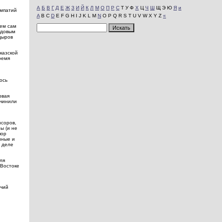
А
Б
В
Г
Д
Е
Ж
З
И
Й
К
Л
М
О
П
Р
С
Т У Ф
Х
Ц
Ч
Ш
Щ Э Ю
Я
и
импатий
A
B C
D
E F G H I J K L M
N
O P Q R S T U V W X Y Z
«
чем сам
адовым
дыров
казской
ремя
ось
рвая
 чинили
нсоров,
ы (и не
пор
нные и
в деле
ля
 Востоке
ечий