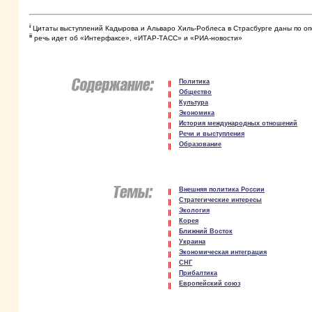
i
Цитаты выступлений Кадырова и Альваро Хиль-Роблеса в Страсбурге даны по 
ii
речь идет об «Интерфаксе», «ИТАР-ТАСС» и «РИА-новости»
Политика
Общество
Культура
Экономика
История международных отношений
Речи и выступления
Образование
Внешняя политика России
Стратегические интересы
Экология
Корея
Ближний Восток
Украина
Экономическая интеграция
СНГ
Прибалтика
Европейский союз