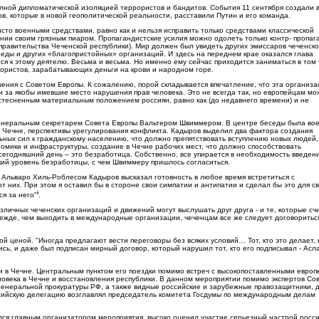
лной дипломатической изоляцией террористов и бандитов. События 11 сентября создали 
ов, которые в новой геополитической реальности, расставили Путин и его команда.
сто военными средствами, равно как и нельзя исправить только средствами классической
ии своим грязным пиаром. Пропагандистские усилия можно одолеть только контр- пропаг
равительства Чеченской республики). Мир должен был увидеть других эмиссаров чеченско
аеды и других «благопристойных» организаций. И здесь на переднем крае оказался глава
 к этому деятелю. Весьма и весьма. Но именно ему сейчас приходится заниматься в том 
ористов, зарабатывающих деньги на крови и народном горе.
ия с Советом Европы. К сожалению, порой складывается впечатление, что эта организац
 за якобы имевшие место нарушения прав человека. Это не всегда так, но европейцам мо
со стесненным материальным положением россиян, равно как (до недавнего времени) и не
с Генеральным секретарем Совета Европы Вальтером Швиммером. В центре беседы была во
в Чечне, перспективы урегулирования конфликта. Кадыров выделил два фактора создания
ьных сил к гражданскому населению, что должно препятствовать вступлению новых людей,
номики и инфраструктуры, создание в Чечне рабочих мест, что должно способствовать
егодняшний день – это безработица. Собственно, все упирается в необходимость введени
кий уровень безработицы, с чем Швиммеру пришлось согласиться.
ы Альваро Хиль-Роблесом Кадыров высказал готовность в любое время встретиться с
от них. При этом я оставил бы в стороне свои симпатии и антипатии и сделал бы это для с
i
ся за него"
.
зличных чеченских организаций и движений могут выслушать друг друга - и те, которые сч
режде, чем выходить в международные организации, чеченцам все же следует договоритьс
й ценой. "Иногда предлагают вести переговоры без всяких условий… Тот, кто это делает, 
ись, и даже был подписан мирный договор, который нарушил тот, кто его подписывал - Асл
и в Чечне. Центральным пунктом его поездки помимо встреч с высокопоставленными европ
овека в Чечне и восстановления республики. В данном мероприятии помимо экспертов Со
генеральной прокуратуры РФ, а также видные российские и зарубежные правозащитники, 
ссийскую делегацию возглавлял председатель комитета Госдумы по международным делам
лся главным организатором мероприятия, высоко оценил участие серьезный настрой росс