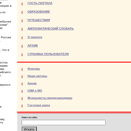
в
ГОСТЬ ПОРТАЛА
озицию в
ОБРАЗОВАНИЕ
ы из
ПУТЕШЕСТВИЯ
рибытия
лики".
во
ДИПЛОМАТИЧЕСКИЙ СЛОВАРЬ
О проекте
й России
,
АРХИВ
 что в
СТРАНИЦА ПОЛЬЗОВАТЕЛЯ
осток.
иками.
Форумы
имо
сийского
,
Наши авторы
Архив
верного
СМИ о МО
Журналисты-международники
Гостевая книга
ще
Поиск по сайту:
ому,
это