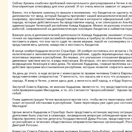
Сейчас Кремль озабочен проблемой окончательного урегулирования в Чечне и по
благоприятную атмосферу для этих усилий. И тут очень многое зависит от акцент
Важно, что в Кремле наконец-то пришли к пониманию, что бандитов не одолеть чи
дипломатии тот вред, который бандиты причиняют нашей внешнеполитической лин
(например, противопоставляя бандитским сайтам в интернете официальный сайт п
народа, которые действительно бы представляли народ, а не спонсоров из Аль-К
администрации Чеченской республики Ахмад Кадыров. Можно по-разному относится
работой, направленной на дипломатическую изоляцию бандитов и наймитов-терр
Важную роль в дипломатической деятельности Ахмада Кадырова занимают отношен
точнее ее парламентская ассамблея превратились в трибуну по обличению России
поставить в упрек, что они часто судят по своим меркам, порой не соизмеряясь 
представляя весь цинизм, коварство и жестокость бандитов.
В конце ноября Кадыров посетил Страсбург. 28 ноября состоялась его встреча 
политическая и экономическая ситуация в республике, судьба перемещенных лиц 
позитивных перемен в республике. Во-первых, это улучшение отношения федерал
движимых чувством мести, в ряды повстанцев. Во-вторых, это восстановление эко
возвращению беженцев в свои дома. По мнению Кадырова, главная проблема на с
действие программ восстановления республики, которые позволят сократить высо
За день до этого, в ходе встречи с комиссаром по правам человека Совета Европ
представителями сепаратистов. "У меня есть, что сказать им и есть что услышать 
народа. Я живу в Чечне, у меня здесь дом, у меня есть мой народ, и я буду бороть
Заслугой Совета Европы, по мнению Кадырова, является то, что представители ра
себя приверженцами Масхадова, и те, кто считаются "пророссийскими". Однако п
собой.
Глава администрации Чечни высказался против того, чтобы вести переговоры любо
знает истинной обстановки в республике. Такие переговоры уже один раз состоял
Масхадов".
Целью визита Кадырова в Страсбург было представить истинную картину ситуаци
деятелями было участие в семинаре, посвященном вопросам соблюдения прав чел
Европы приняли участие депутаты Государственной Думы России, представители 
из российских и чеченских общественных неправительственных организаций. Ро
Дмитрий Рогозин.
Комиссар Совета Европы по правам человека Альваро Хиль-Роблес, который явля