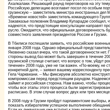
Ахалкалаки. Решающий раунд переговоров на эту тему 
Российскую делегацию возглавит посол по особым пор
грузинскую -- заместитель министра иностранных дел 
«Времени новостей» заместитель командующего Группо
Закавказье полковник Владимир Купарадзе сообщил, ч
надеются, что предстоящие консультации направят пр
русло. Ожидается, что официальная договоренность б
совместного заявления президентов России и Грузии.
В Тбилиси поспешили заявить, что российские военные
января 2008 года. Однако официальный представител
Яковенко сказал вчера, что такой договоренности нет. 
стороны вывод баз может быть завершен в течение 20
грузинской столице считают, что вопрос о том, уйдут р
течение» 2008 года, уже не так важен. «По-моему, не с
конкретной дате, -- заявил вашему корреспонденту пре
Гела Чарквиани. -- Мы фиксируем абсолютно конструкт
компромиссам перед предстоящим раундом. Надеемся,
займет и российская сторона. Нам важно, чтобы проц
чтобы все этапы этого процесса были зарегистрирован
расписано. В этом случае вопрос двух или трех месяце
В 2008 году в Грузии пройдут парламентские выборы, и
показать избирателям успешное выполнение обещаний
Если их ликвидация уже вступит к тому моменту в зав