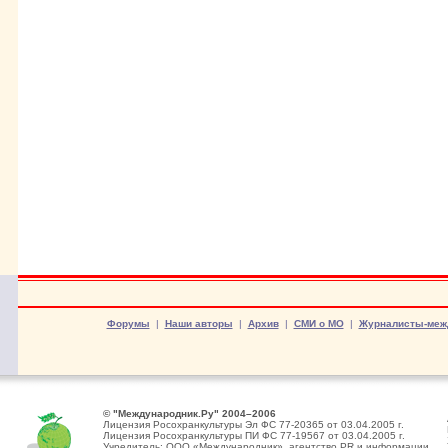
Форумы
|
Наши авторы
|
Архив
|
СМИ о МО
|
Журналисты-меж
© "Международник.Ру" 2004–2006
Лицензия Росохранкультуры Эл ФС 77-20365 от 03.04.2005 г.
Лицензия Росохранкультуры ПИ ФС 77-19567 от 03.04.2005 г.
Учредитель: ООО «Международник», агентство PR и информации