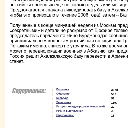
российских военных еще несколько недель или месяцев
Предполагается сначала ликвидировать базу в Ахалкал
чтобы это произошло в течение 2006 года), затем -- Ба
Полученные в конце минувшей недели из Москвы пре
«секретными» и детали не раскрывают. В эфире теле
председатель парламента Нино Бурджанадзе сообщила
принципиальным вопросам российская позиция для Гр
По каким именно, спикер не уточнила. В то же время он
может о передислокации военных в Абхазию, как предл
Россия решит Ахалкалакскую базу перевести в Армени
станет.
Политика
3878
Общество
502
Культура
57
Экономика
1107
История международных отношений
47
Речи и выступления
4
Образование
18