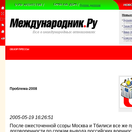
Куплю диплом
Новые
•
Булыжни
// ТРУ
•
Тихая Я
// КРИ
•
Виват, 
// БАТА
•
Счастли
// БАТА
ОБЗОР ПРЕССЫ
Проблема-2008
2005-05-19 16:26:51
После ожесточенной ссоры Москва и Тбилиси все же п
договоренности по срокам вывода российских военно