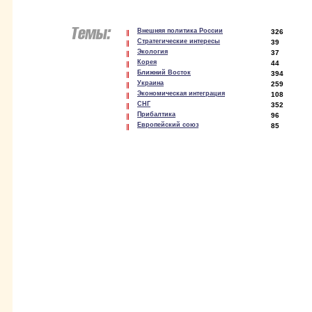
Внешняя политика России
326
Стратегические интересы
39
Экология
37
Корея
44
Ближний Восток
394
Украина
259
Экономическая интеграция
108
СНГ
352
Прибалтика
96
Европейский союз
85