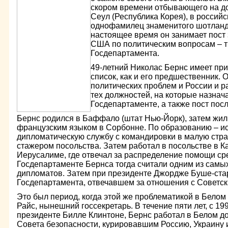
скором времени отбывающего на д
Сеул (Республика Корея), в россий
однофамилец знаменитого шотландс
настоящее время он занимает пост 
США по политическим вопросам – т
Госдепартамента.
49-летний Николас Бернс имеет пр
список, как и его предшественник. 
политических проблем и России и р
тех должностей, на которые назнач
Госдепартаменте, а также пост посл
Бернс родился в Баффало (штат Нью-Йорк), затем жил 
французским языком в Сорбонне. По образованию – ис
дипломатическую службу с командировки в малую стра
стажером посольства. Затем работал в посольстве в Ка
Иерусалиме, где отвечал за распределение помощи ср
Госдепартаменте Бернса тогда считали одним из сам
дипломатов. Затем при президенте Джордже Буше-ста
Госдепартамента, отвечавшем за отношения с Советс
Это был период, когда этой же проблематикой в Бело
Райс, нынешний госсекретарь. В течение пяти лет, с 199
президенте Билле Клинтоне, Бернс работал в Белом д
Совета безопасности, курировавшим Россию, Украину 