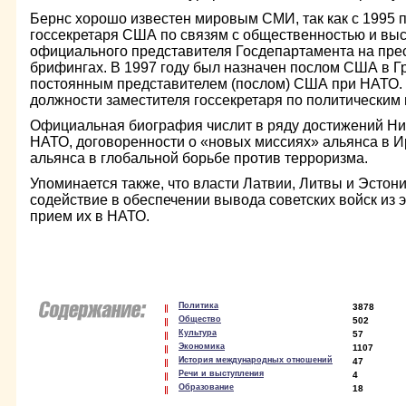
Бернс хорошо известен мировым СМИ, так как с 1995 
госсекретаря США по связям с общественностью и выс
официального представителя Госдепартамента на пре
брифингах. В 1997 году был назначен послом США в Гр
постоянным представителем (послом) США при НАТО. 
должности заместителя госсекретаря по политическим в
Официальная биография числит в ряду достижений Н
НАТО, договоренности о «новых миссиях» альянса в И
альянса в глобальной борьбе против терроризма.
Упоминается также, что власти Латвии, Литвы и Эстон
содействие в обеспечении вывода советских войск из 
прием их в НАТО.
Политика
3878
Общество
502
Культура
57
Экономика
1107
История международных отношений
47
Речи и выступления
4
Образование
18