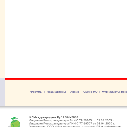
Форумы
|
Наши авторы
|
Архив
|
СМИ о МО
|
Журналисты-меж
© "Международник.Ру" 2004–2006
Лицензия Росохранкультуры Эл ФС 77-20365 от 03.04.2005 г.
Лицензия Росохранкультуры ПИ ФС 77-19567 от 03.04.2005 г.
Учредитель: ООО «Международник», агентство PR и информации