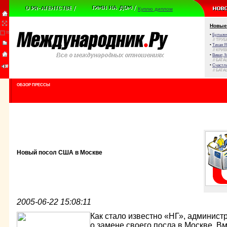
Куплю диплом
Новые
•
Булыжни
// ТРУ
•
Тихая Я
// КРИ
•
Виват, 
// БАТА
•
Счастли
// БАТА
ОБЗОР ПРЕССЫ
Новый посол США в Москве
2005-06-22 15:08:11
Как стало известно «НГ», админис
о замене своего посла в Москве. В