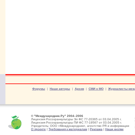
Форумы
|
Наши авторы
|
Архив
|
СМИ о МО
|
Журналисты-меж
© "Международник.Ру" 2004–2006
Лицензия Росохранкультуры Эл ФС 77-20365 от 03.04.2005 г.
Лицензия Росохранкультуры ПИ ФС 77-19567 от 03.04.2005 г.
Учредитель: ООО «Международник», агентство PR и информации
О проекте
|
Требования к материалам
|
Реклама
|
Наши кнопки