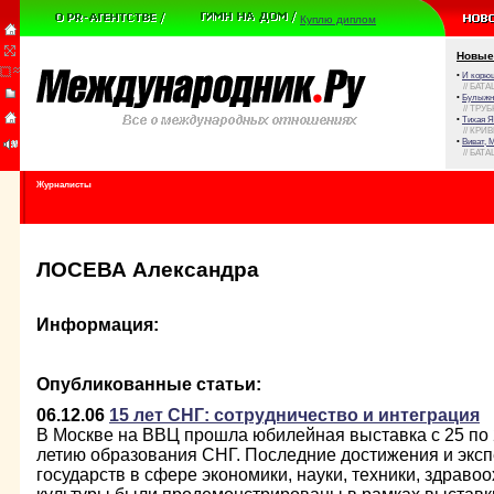
Куплю диплом
Новые
•
И корюш
// БАТА
•
Булыжни
// ТРУ
•
Тихая Я
// КРИ
•
Виват, 
// БАТА
Журналисты
ЛОСЕВА Александра
Информация:
Опубликованные статьи:
06.12.06
15 лет СНГ: сотрудничество и интеграция
В Москве на ВВЦ прошла юбилейная выставка с 25 по 
летию образования СНГ. Последние достижения и экс
государств в сфере экономики, науки, техники, здраво