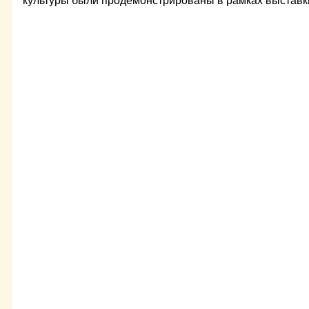
культуры были продемонстрированы в рамках выставк