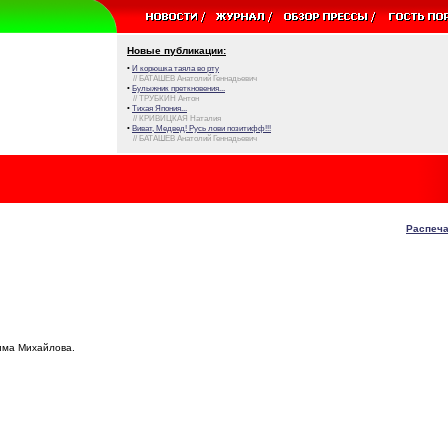
Новые публикации:
•
И корюшка таяла во рту
// БАТАШЕВ Анатолий Геннадьевич
•
Булыжник преткновения...
// ТРУБКИН Антон
•
Тихая Япония...
// КРИВИЦКАЯ Наталия
•
Виват, Медвед! Русь лови позитифф!!!
// БАТАШЕВ Анатолий Геннадьевич
Распеча
има Михайлова.