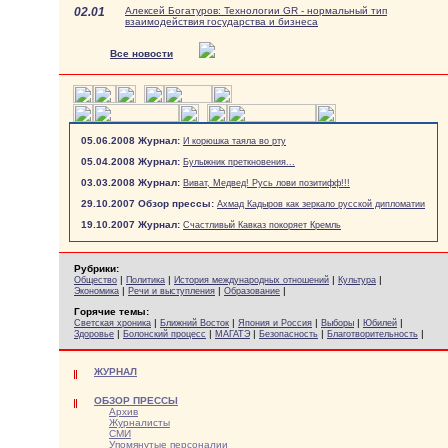
02.01
Алексей Богатуров: Технологии GR - нормальный тип
взаимодействия государства и бизнеса
Все новости
05.06.2008 Журнал:
И корюшка таяла во рту
05.04.2008 Журнал:
Булыжник преткновения...
03.03.2008 Журнал:
Виват, Медвед! Русь лови позитифф!!!
29.10.2007 Обзор прессы:
Ахмад Кадыров как зеркало русской дипломатии
19.10.2007 Журнал:
Счастливый Кавказ покоряет Кремль
Рубрики:
|
|
|
|
Общество
Политика
История международных отношений
Культура
|
|
|
Экономика
Речи и выступления
Образование
Горячие темы:
|
|
|
|
|
Светская хроника
Ближний Восток
Япония и Россия
Выборы
Юбилей
|
|
|
|
|
Здоровье
Болонский процесс
МАГАТЭ
Безопасность
Благотворительность
ЖУРНАЛ
ОБЗОР ПРЕССЫ
Архив
Журналисты
СМИ
Упомянутые персоналии