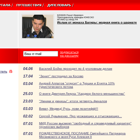
БЕККИН Ренат Ирикович
Преподаватель кафедры ЮНЕСКО
МГИМО (у) МИД РФ
Ислам от монаха Багиры: модная книга о шариате
подписаться
на рассылку
04.06
Василий Бойко проходит по 4 уголовным делам
тать
17.04
"Зенит" пострадал за Косово
03.04
Андрей Алпатов "откусит" о Турции и Египта 10%
туристического потока
25.03
О книге Дмитрия Лекуха "Хардкор белого меньшинства"
23.03
"Умники и умницы": итоги четверть финалов
03.03
Виват, Медвед! Русь, лови позитифф!!!
02.02
Сергей Лукьяненко. Про уезжающих и отъезжающих...
07.01
МИД России высмеял "свободный и справедливый характер"
грузинских выборов
07.01
РОЖДЕСТВЕНСКОЕ ПОСЛАНИЕ Святейшего Патриарха
Московского и всея Руси Алексия II