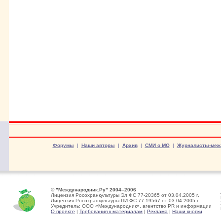
Форумы
|
Наши авторы
|
Архив
|
СМИ о МО
|
Журналисты-меж
© "Международник.Ру" 2004–2006
Лицензия Росохранкультуры Эл ФС 77-20365 от 03.04.2005 г.
Лицензия Росохранкультуры ПИ ФС 77-19567 от 03.04.2005 г.
Учредитель: ООО «Международник», агентство PR и информации
О проекте
|
Требования к материалам
|
Реклама
|
Наши кнопки