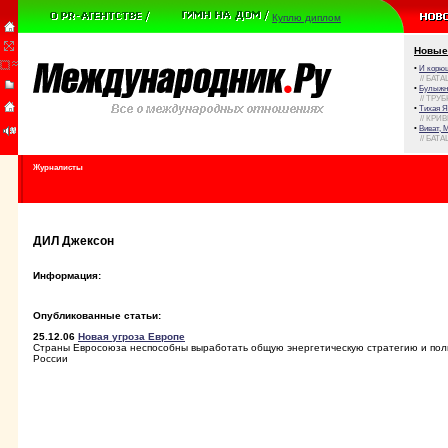
Куплю диплом
Новые
•
И корюш
// БАТА
•
Булыжни
// ТРУ
•
Тихая Я
// КРИ
•
Виват, 
// БАТА
Журналисты
ДИЛ Джексон
Информация:
Опубликованные статьи:
25.12.06
Новая угроза Европе
Страны Евросоюза неспособны выработать общую энергетическую стратегию и поли
России