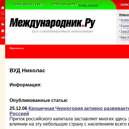
Куплю диплом
Новые
•
И корюш
// БАТА
•
Булыжни
// ТРУ
•
Тихая Я
// КРИ
•
Виват, 
// БАТА
Журналисты
ВУД Николас
Информация:
Опубликованные статьи:
25.12.06
Крошечная Черногория активно развиваетс
Россией
Приток российского капитала заставляет многих здесь 
влиянии на эту небольшую страну с населением всего 