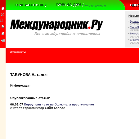
Куплю диплом
Новые
•
Булыжни
// ТРУ
•
Тихая Я
// КРИ
•
Виват, 
// БАТА
•
Счастли
// БАТА
Журналисты
ТАБУНОВА Наталья
Информация:
Опубликованные статьи:
06.02.07
Коррупция - это не болезнь, а преступление
считает еврокомиссар Сийм Каллас