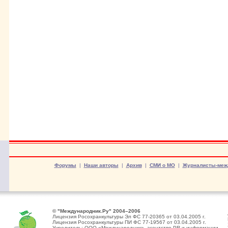
Форумы
|
Наши авторы
|
Архив
|
СМИ о МО
|
Журналисты-меж
© "Международник.Ру" 2004–2006
Лицензия Росохранкультуры Эл ФС 77-20365 от 03.04.2005 г.
Лицензия Росохранкультуры ПИ ФС 77-19567 от 03.04.2005 г.
Учредитель: ООО «Международник», агентство PR и информации