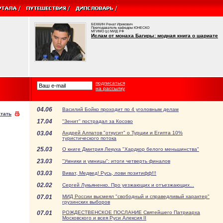
БЕККИН Ренат Ирикович
Преподаватель кафедры ЮНЕСКО
МГИМО (у) МИД РФ
Ислам от монаха Багиры: модная книга о шариате
подписаться
на рассылку
04.06
Василий Бойко проходит по 4 уголовным делам
тать
17.04
"Зенит" пострадал за Косово
03.04
Андрей Алпатов "откусит" о Турции и Египта 10%
туристического потока
25.03
О книге Дмитрия Лекуха "Хардкор белого меньшинства"
23.03
"Умники и умницы": итоги четверть финалов
03.03
Виват, Медвед! Русь, лови позитифф!!!
02.02
Сергей Лукьяненко. Про уезжающих и отъезжающих...
07.01
МИД России высмеял "свободный и справедливый характер"
грузинских выборов
07.01
РОЖДЕСТВЕНСКОЕ ПОСЛАНИЕ Святейшего Патриарха
Московского и всея Руси Алексия II