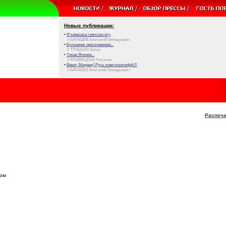
Новые публикации:
•
И корюшка таяла во рту
// БАТАШЕВ Анатолий Геннадьевич
•
Булыжник преткновения...
// ТРУБКИН Антон
•
Тихая Япония...
// КРИВИЦКАЯ Наталия
•
Виват, Медвед! Русь лови позитифф!!!
// БАТАШЕВ Анатолий Геннадьевич
Распеча
вом