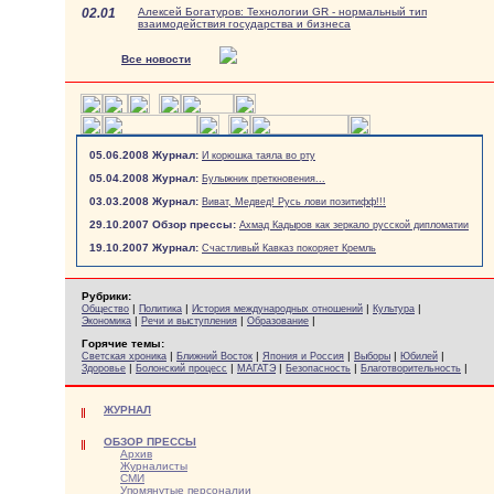
02.01
Алексей Богатуров: Технологии GR - нормальный тип
взаимодействия государства и бизнеса
Все новости
05.06.2008 Журнал:
И корюшка таяла во рту
05.04.2008 Журнал:
Булыжник преткновения...
03.03.2008 Журнал:
Виват, Медвед! Русь лови позитифф!!!
29.10.2007 Обзор прессы:
Ахмад Кадыров как зеркало русской дипломатии
19.10.2007 Журнал:
Счастливый Кавказ покоряет Кремль
Рубрики:
|
|
|
|
Общество
Политика
История международных отношений
Культура
|
|
|
Экономика
Речи и выступления
Образование
Горячие темы:
|
|
|
|
|
Светская хроника
Ближний Восток
Япония и Россия
Выборы
Юбилей
|
|
|
|
|
Здоровье
Болонский процесс
МАГАТЭ
Безопасность
Благотворительность
ЖУРНАЛ
ОБЗОР ПРЕССЫ
Архив
Журналисты
СМИ
Упомянутые персоналии