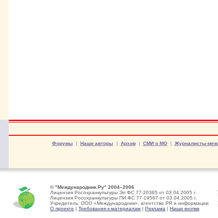
Форумы
|
Наши авторы
|
Архив
|
СМИ о МО
|
Журналисты-меж
© "Международник.Ру" 2004–2006
Лицензия Росохранкультуры Эл ФС 77-20365 от 03.04.2005 г.
Лицензия Росохранкультуры ПИ ФС 77-19567 от 03.04.2005 г.
Учредитель: ООО «Международник», агентство PR и информации
О проекте
|
Требования к материалам
|
Реклама
|
Наши кнопки