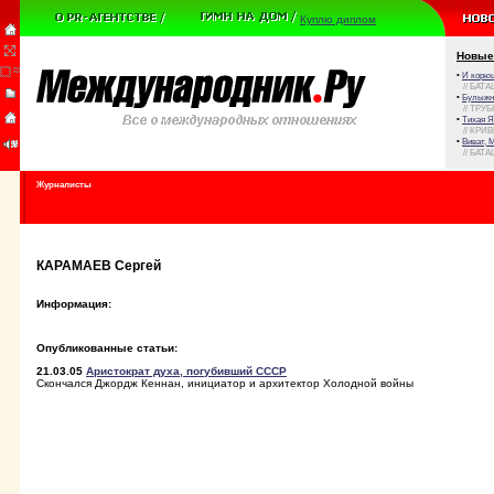
Куплю диплом
Новые
•
И корюш
// БАТА
•
Булыжни
// ТРУ
•
Тихая Я
// КРИ
•
Виват, 
// БАТА
Журналисты
КАРАМАЕВ Сергей
Информация:
Опубликованные статьи:
21.03.05
Аристократ духа, погубивший СССР
Скончался Джордж Кеннан, инициатор и архитектор Холодной войны