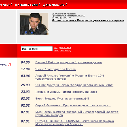
БЕККИН Ренат Ирикович
Преподаватель кафедры ЮНЕСКО
МГИМО (у) МИД РФ
Ислам от монаха Багиры: модная книга о шариате
подписаться
на рассылку
04.06
Василий Бойко проходит по 4 уголовным делам
тать
17.04
"Зенит" пострадал за Косово
03.04
Андрей Алпатов "откусит" о Турции и Египта 10%
туристического потока
25.03
О книге Дмитрия Лекуха "Хардкор белого меньшинства"
23.03
"Умники и умницы": итоги четверть финалов
03.03
Виват, Медвед! Русь, лови позитифф!!!
02.02
Сергей Лукьяненко. Про уезжающих и отъезжающих...
07.01
МИД России высмеял "свободный и справедливый характер"
грузинских выборов
07.01
РОЖДЕСТВЕНСКОЕ ПОСЛАНИЕ Святейшего Патриарха
Московского и всея Руси Алексия II