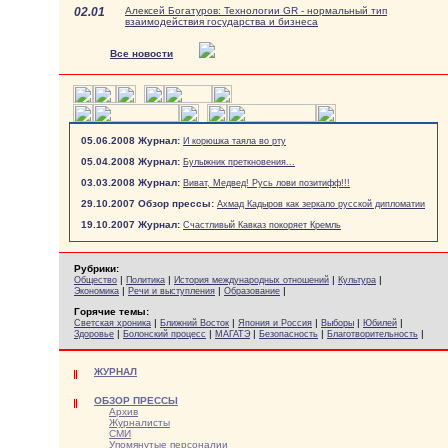
02.01
Алексей Богатуров: Технологии GR - нормальный тип
взаимодействия государства и бизнеса
Все новости
05.06.2008 Журнал:
И корюшка таяла во рту
05.04.2008 Журнал:
Булыжник преткновения...
03.03.2008 Журнал:
Виват, Медвед! Русь лови позитифф!!!
29.10.2007 Обзор прессы:
Ахмад Кадыров как зеркало русской дипломатии
19.10.2007 Журнал:
Счастливый Кавказ покоряет Кремль
Рубрики:
|
|
|
|
Общество
Политика
История международных отношений
Культура
|
|
|
Экономика
Речи и выступления
Образование
Горячие темы:
|
|
|
|
|
Светская хроника
Ближний Восток
Япония и Россия
Выборы
Юбилей
|
|
|
|
|
Здоровье
Болонский процесс
МАГАТЭ
Безопасность
Благотворительность
ЖУРНАЛ
ОБЗОР ПРЕССЫ
Архив
Журналисты
СМИ
Упомянутые персоналии