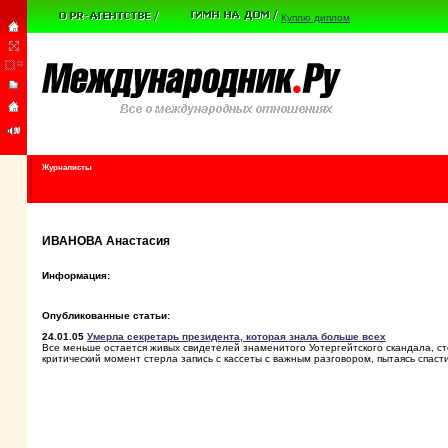
Куплю диплом
Журналисты
ИВАНОВА Анастасия
Информация:
Опубликованные статьи:
24.01.05
Умерла секретарь президента, которая знала больше всех
Все меньше остается живых свидетелей знаменитого Уотергейтского скандала, ст
критический момент стерла запись с кассеты с важным разговором, пытаясь спаст