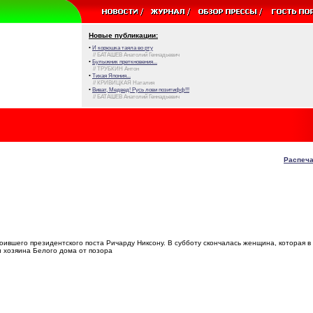
Новые публикации:
•
И корюшка таяла во рту
// БАТАШЕВ Анатолий Геннадьевич
•
Булыжник преткновения...
// ТРУБКИН Антон
•
Тихая Япония...
// КРИВИЦКАЯ Наталия
•
Виват, Медвед! Русь лови позитифф!!!
// БАТАШЕВ Анатолий Геннадьевич
Распеча
оившего президентского поста Ричарду Никсону. В субботу скончалась женщина, которая в
и хозяина Белого дома от позора