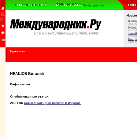
Куплю диплом
Новые
•
И корюш
// БАТА
•
Булыжни
// ТРУ
•
Тихая Я
// КРИ
•
Виват, 
// БАТА
Журналисты
ИВАШОВ Виталий
Информация:
Опубликованные статьи:
29.01.05
Сотни тысяч рыб погибли в Израиле