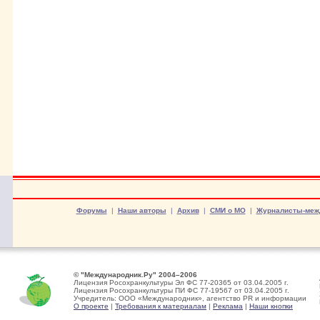
Форумы
|
Наши авторы
|
Архив
|
СМИ о МО
|
Журналисты-меж
© "Международник.Ру" 2004–2006
Лицензия Росохранкультуры Эл ФС 77-20365 от 03.04.2005 г.
Лицензия Росохранкультуры ПИ ФС 77-19567 от 03.04.2005 г.
Учредитель: ООО «Международник», агентство PR и информации
О проекте
|
Требования к материалам
|
Реклама
|
Наши кнопки