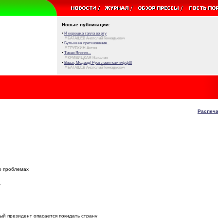
Новые публикации:
•
И корюшка таяла во рту
// БАТАШЕВ Анатолий Геннадьевич
•
Булыжник преткновения...
// ТРУБКИН Антон
•
Тихая Япония...
// КРИВИЦКАЯ Наталия
•
Виват, Медвед! Русь лови позитифф!!!
// БАТАШЕВ Анатолий Геннадьевич
Распеча
о проблемах
у
ый президент опасается покидать страну