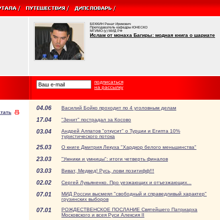
БЕККИН Ренат Ирикович
Преподаватель кафедры ЮНЕСКО
МГИМО (у) МИД РФ
Ислам от монаха Багиры: модная книга о шариате
подписаться
на рассылку
04.06
Василий Бойко проходит по 4 уголовным делам
тать
17.04
"Зенит" пострадал за Косово
03.04
Андрей Алпатов "откусит" о Турции и Египта 10%
туристического потока
25.03
О книге Дмитрия Лекуха "Хардкор белого меньшинства"
23.03
"Умники и умницы": итоги четверть финалов
03.03
Виват, Медвед! Русь, лови позитифф!!!
02.02
Сергей Лукьяненко. Про уезжающих и отъезжающих...
07.01
МИД России высмеял "свободный и справедливый характер"
грузинских выборов
07.01
РОЖДЕСТВЕНСКОЕ ПОСЛАНИЕ Святейшего Патриарха
Московского и всея Руси Алексия II