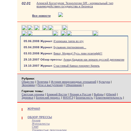
02.01
Алексей Богатуров: Технологии GR - нормальный тип
взаимодействия государства и бизнеса
Все новости
05.06.2008 Журнал:
И корюшка таяла во рту
05.04.2008 Журнал:
Булыжник преткновения...
03.03.2008 Журнал:
Виват, Медвед! Русь лови позитифф!!!
29.10.2007 Обзор прессы:
Ахмад Кадыров как зеркало русской дипломатии
19.10.2007 Журнал:
Счастливый Кавказ покоряет Кремль
Рубрики:
|
|
|
|
Общество
Политика
История международных отношений
Культура
|
|
|
Экономика
Речи и выступления
Образование
Горячие темы:
|
|
|
|
|
Светская хроника
Ближний Восток
Япония и Россия
Выборы
Юбилей
|
|
|
|
|
Здоровье
Болонский процесс
МАГАТЭ
Безопасность
Благотворительность
ЖУРНАЛ
ОБЗОР ПРЕССЫ
Архив
Журналисты
СМИ
Упомянутые персоналии