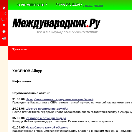
Куплю диплом
Журналисты
ХАСЕНОВ Айнур
Информация:
Опубликованные статьи:
31.08.06
Назарбаев поживет в родовом имении Бушей
Президенту Казахстана в США готовят теплый прием, но уже сейчас напоминают 
24.08.06
Шестое проявление дружбы
После пятилетнего перерыва глава Казахстана снова готовится к визиту в Америк
05.05.06
Разговор с позиции лидера
Ричард Чейни прозондирует позицию Казахстана в иранском кризисе
01.04.05
Назарбаев в глухой обороне
Казахстанская оппозиция пытается наладить диалог с внешним миром, а напуганн