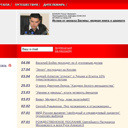
БЕККИН Ренат Ирикович
Преподаватель кафедры ЮНЕСКО
МГИМО (у) МИД РФ
Ислам от монаха Багиры: модная книга о шариате
подписаться
на рассылку
04.06
Василий Бойко проходит по 4 уголовным делам
тать
17.04
"Зенит" пострадал за Косово
03.04
Андрей Алпатов "откусит" о Турции и Египта 10%
туристического потока
25.03
О книге Дмитрия Лекуха "Хардкор белого меньшинства"
23.03
"Умники и умницы": итоги четверть финалов
03.03
Виват, Медвед! Русь, лови позитифф!!!
02.02
Сергей Лукьяненко. Про уезжающих и отъезжающих...
07.01
МИД России высмеял "свободный и справедливый характер"
грузинских выборов
07.01
РОЖДЕСТВЕНСКОЕ ПОСЛАНИЕ Святейшего Патриарха
Московского и всея Руси Алексия II