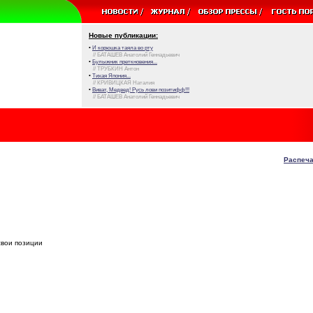
Новые публикации:
•
И корюшка таяла во рту
// БАТАШЕВ Анатолий Геннадьевич
•
Булыжник преткновения...
// ТРУБКИН Антон
•
Тихая Япония...
// КРИВИЦКАЯ Наталия
•
Виват, Медвед! Русь лови позитифф!!!
// БАТАШЕВ Анатолий Геннадьевич
Распеча
свои позиции