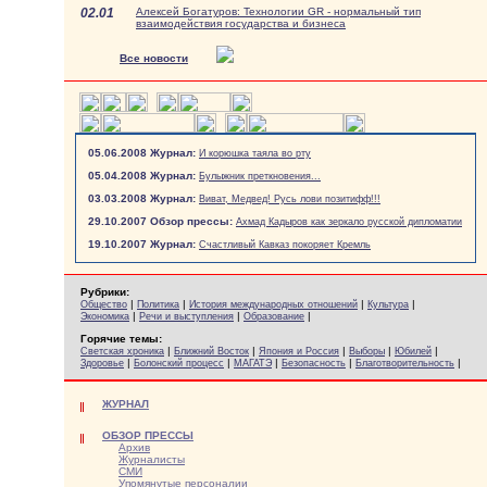
02.01
Алексей Богатуров: Технологии GR - нормальный тип
взаимодействия государства и бизнеса
Все новости
05.06.2008 Журнал:
И корюшка таяла во рту
05.04.2008 Журнал:
Булыжник преткновения...
03.03.2008 Журнал:
Виват, Медвед! Русь лови позитифф!!!
29.10.2007 Обзор прессы:
Ахмад Кадыров как зеркало русской дипломатии
19.10.2007 Журнал:
Счастливый Кавказ покоряет Кремль
Рубрики:
|
|
|
|
Общество
Политика
История международных отношений
Культура
|
|
|
Экономика
Речи и выступления
Образование
Горячие темы:
|
|
|
|
|
Светская хроника
Ближний Восток
Япония и Россия
Выборы
Юбилей
|
|
|
|
|
Здоровье
Болонский процесс
МАГАТЭ
Безопасность
Благотворительность
ЖУРНАЛ
ОБЗОР ПРЕССЫ
Архив
Журналисты
СМИ
Упомянутые персоналии