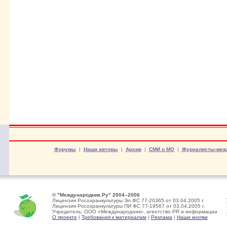
Форумы
|
Наши авторы
|
Архив
|
СМИ о МО
|
Журналисты-меж
© "Международник.Ру" 2004–2006
Лицензия Росохранкультуры Эл ФС 77-20365 от 03.04.2005 г.
Лицензия Росохранкультуры ПИ ФС 77-19567 от 03.04.2005 г.
Учредитель: ООО «Международник», агентство PR и информации
О проекте
|
Требования к материалам
|
Реклама
|
Наши кнопки