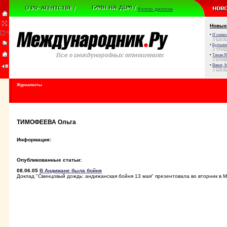
Куплю диплом
Новые
•
И корюш
// БАТА
•
Булыжни
// ТРУ
•
Тихая Я
// КРИ
•
Виват, 
// БАТА
Журналисты
ТИМОФЕЕВА Ольга
Информация:
Опубликованные статьи:
08.06.05
В Андижане была бойня
Доклад "Свинцовый дождь: андижанская бойня 13 мая" презентовала во вторник в М