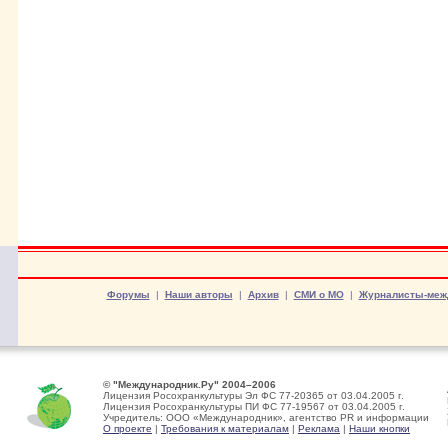
Форумы
|
Наши авторы
|
Архив
|
СМИ о МО
|
Журналисты-меж
© "Международник.Ру" 2004–2006
Лицензия Росохранкультуры Эл ФС 77-20365 от 03.04.2005 г.
Лицензия Росохранкультуры ПИ ФС 77-19567 от 03.04.2005 г.
Учредитель: ООО «Международник», агентство PR и информации
О проекте
|
Требования к материалам
|
Реклама
|
Наши кнопки