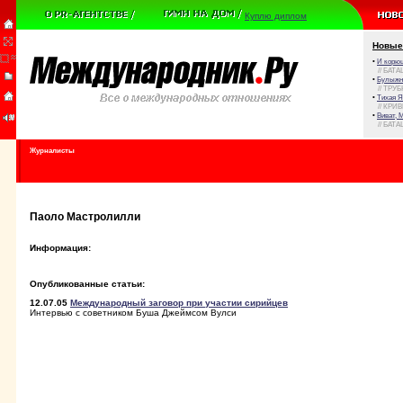
Куплю диплом
Новые
•
И корюш
// БАТА
•
Булыжни
// ТРУ
•
Тихая Я
// КРИ
•
Виват, 
// БАТА
Журналисты
Паоло Мастролилли
Информация:
Опубликованные статьи:
12.07.05
Международный заговор при участии сирийцев
Интервью с советником Буша Джеймсом Вулси