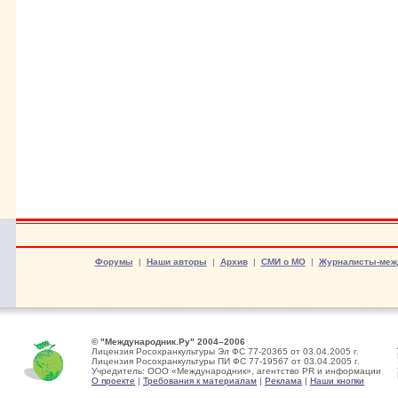
Форумы
|
Наши авторы
|
Архив
|
СМИ о МО
|
Журналисты-меж
© "Международник.Ру" 2004–2006
Лицензия Росохранкультуры Эл ФС 77-20365 от 03.04.2005 г.
Лицензия Росохранкультуры ПИ ФС 77-19567 от 03.04.2005 г.
Учредитель: ООО «Международник», агентство PR и информации
О проекте
|
Требования к материалам
|
Реклама
|
Наши кнопки