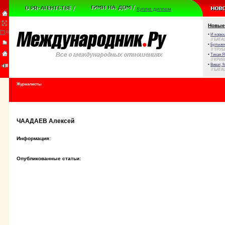
Куплю диплом
Новые
•
И корюш
// БАТА
•
Булыжни
// ТРУ
•
Тихая Я
// КРИ
•
Виват, 
// БАТА
Журналисты
ЧААДАЕВ Алексей
Информация:
Опубликованные статьи: