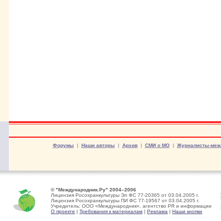
Форумы
|
Наши авторы
|
Архив
|
СМИ о МО
|
Журналисты-меж
© "Международник.Ру" 2004–2006
Лицензия Росохранкультуры Эл ФС 77-20365 от 03.04.2005 г.
Лицензия Росохранкультуры ПИ ФС 77-19567 от 03.04.2005 г.
Учредитель: ООО «Международник», агентство PR и информации
О проекте
|
Требования к материалам
|
Реклама
|
Наши кнопки