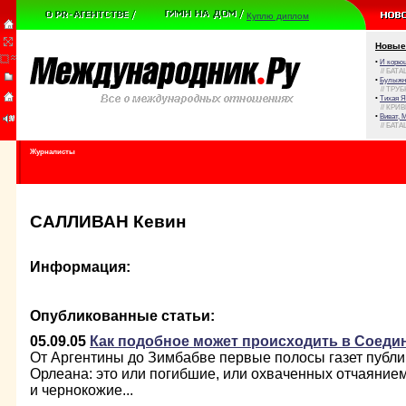
Куплю диплом
Новые
•
И корюш
// БАТА
•
Булыжни
// ТРУ
•
Тихая Я
// КРИ
•
Виват, 
// БАТА
Журналисты
САЛЛИВАН Кевин
Информация:
Опубликованные статьи:
05.09.05
Как подобное может происходить в Соед
От Аргентины до Зимбабве первые полосы газет публи
Орлеана: это или погибшие, или охваченных отчаянием
и чернокожие...