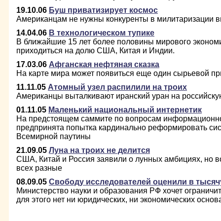
19.10.06
Буш приватизирует космос
Американцам не нужны конкуренты в милитаризации в
14.04.06
В технологическом тупике
В ближайшие 15 лет более половины мирового экономи
приходиться на долю США, Китая и Индии.
17.03.06
Афганская нефтяная сказка
На карте мира может появиться еще один сырьевой п
11.11.05
Атомный узел распилили на троих
Американцы выталкивают иранский уран на российску
01.11.05
Маленький национальный интернетик
На предстоящем саммите по вопросам информационно
предпринята попытка кардинально реформировать си
Всемирной паутины
21.09.05
Луна на троих не делится
США, Китай и Россия заявили о лунных амбициях, но в
всех разные
08.09.05
Свободу исследователей оценили в тысяч
Министерство науки и образования РФ хочет ограничит
для этого нет ни юридических, ни экономических основ