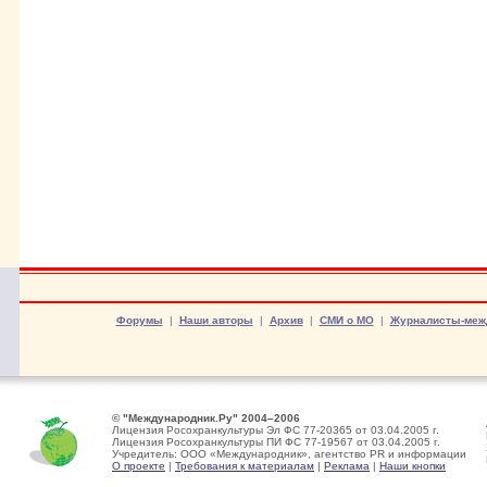
Форумы
|
Наши авторы
|
Архив
|
СМИ о МО
|
Журналисты-меж
© "Международник.Ру" 2004–2006
Лицензия Росохранкультуры Эл ФС 77-20365 от 03.04.2005 г.
Лицензия Росохранкультуры ПИ ФС 77-19567 от 03.04.2005 г.
Учредитель: ООО «Международник», агентство PR и информации
О проекте
|
Требования к материалам
|
Реклама
|
Наши кнопки