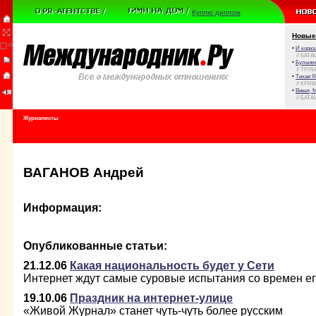
Куплю диплом
Новые
•
И корюш
// БАТА
•
Булыжни
// ТРУ
•
Тихая Я
// КРИ
•
Виват, 
// БАТА
Журналисты
ВАГАНОВ Андрей
Информация:
Опубликованные статьи:
21.12.06
Какая национальность будет у Сети
Интернет ждут самые суровые испытания со времен ег
19.10.06
Праздник на интернет-улице
«Живой Журнал» станет чуть-чуть более русским