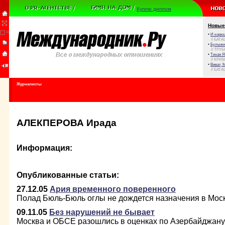
Куплю диплом
Новые
•
И корюш
// БАТА
•
Булыжни
// ТРУ
•
Тихая Я
// КРИ
•
Виват, 
// БАТА
Журналисты
АЛЕКПЕРОВА Ирада
Информация:
Опубликованные статьи:
27.12.05
Ария временного поверенного
Полад Бюль-Бюль оглы не дождется назначения в Мос
09.11.05
Без нарушений не бывает
Москва и ОБСЕ разошлись в оценках по Азербайджану