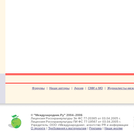
Форумы
|
Наши авторы
|
Архив
|
СМИ о МО
|
Журналисты-меж
© "Международник.Ру" 2004–2006
Лицензия Росохранкультуры Эл ФС 77-20365 от 03.04.2005 г.
Лицензия Росохранкультуры ПИ ФС 77-19567 от 03.04.2005 г.
Учредитель: ООО «Международник», агентство PR и информации
О проекте
|
Требования к материалам
|
Реклама
|
Наши кнопки