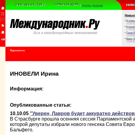
Куплю диплом
Новые
•
И корюш
// БАТА
•
Булыжни
// ТРУ
•
Тихая Я
// КРИ
•
Виват, 
// БАТА
Журналисты
ИНОВЕЛИ Ирина
Информация:
Опубликованные статьи:
10.10.05
"Уверен, Лавров будет аккуратно действов
В Страсбурге прошла осенняя сессия Парламентской 
которой депутаты избрали нового генсека Совета Евр
Бальфего.