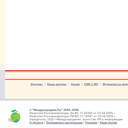
Форумы
|
Наши авторы
|
Архив
|
СМИ о МО
|
Журналисты-меж
© "Международник.Ру" 2004–2006
Лицензия Росохранкультуры Эл ФС 77-20365 от 03.04.2005 г.
Лицензия Росохранкультуры ПИ ФС 77-19567 от 03.04.2005 г.
Учредитель: ООО «Международник», агентство PR и информации
О проекте
|
Требования к материалам
|
Реклама
|
Наши кнопки