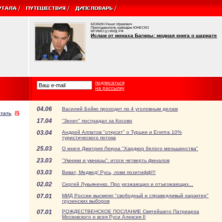
БЕККИН Ренат Ирикович
Преподаватель кафедры ЮНЕСКО
МГИМО (у) МИД РФ
Ислам от монаха Багиры: модная книга о шариате
подписаться
на рассылку
04.06
Василий Бойко проходит по 4 уголовным делам
тать
17.04
"Зенит" пострадал за Косово
03.04
Андрей Алпатов "откусит" о Турции и Египта 10%
туристического потока
25.03
О книге Дмитрия Лекуха "Хардкор белого меньшинства"
23.03
"Умники и умницы": итоги четверть финалов
03.03
Виват, Медвед! Русь, лови позитифф!!!
02.02
Сергей Лукьяненко. Про уезжающих и отъезжающих...
07.01
МИД России высмеял "свободный и справедливый характер"
грузинских выборов
07.01
РОЖДЕСТВЕНСКОЕ ПОСЛАНИЕ Святейшего Патриарха
Московского и всея Руси Алексия II