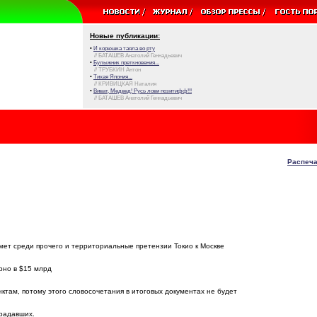
Новые публикации:
•
И корюшка таяла во рту
// БАТАШЕВ Анатолий Геннадьевич
•
Булыжник преткновения...
// ТРУБКИН Антон
•
Тихая Япония...
// КРИВИЦКАЯ Наталия
•
Виват, Медвед! Русь лови позитифф!!!
// БАТАШЕВ Анатолий Геннадьевич
Распеча
ет среди прочего и территориальные претензии Токио к Москве
рно в $15 млрд
ктам, потому этого словосочетания в итоговых документах не будет
традавших.