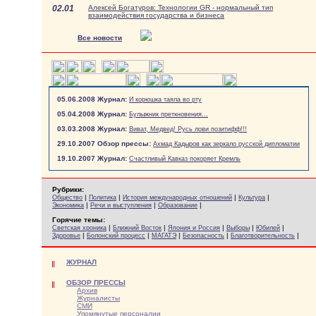
02.01
Алексей Богатуров: Технологии GR - нормальный тип
взаимодействия государства и бизнеса
Все новости
05.06.2008 Журнал:
И корюшка таяла во рту
05.04.2008 Журнал:
Булыжник преткновения...
03.03.2008 Журнал:
Виват, Медвед! Русь лови позитифф!!!
29.10.2007 Обзор прессы:
Ахмад Кадыров как зеркало русской дипломатии
19.10.2007 Журнал:
Счастливый Кавказ покоряет Кремль
Рубрики:
|
|
|
|
Общество
Политика
История международных отношений
Культура
|
|
|
Экономика
Речи и выступления
Образование
Горячие темы:
|
|
|
|
|
Светская хроника
Ближний Восток
Япония и Россия
Выборы
Юбилей
|
|
|
|
|
Здоровье
Болонский процесс
МАГАТЭ
Безопасность
Благотворительность
ЖУРНАЛ
ОБЗОР ПРЕССЫ
Архив
Журналисты
СМИ
Упомянутые персоналии