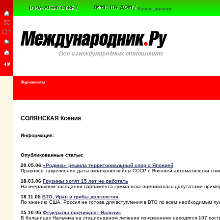
Куплю диплом
Журналисты
СОЛЯНСКАЯ Ксения
Информация:
Опубликованные статьи:
20.05.06
«Родина» решила территориальный спор с Японией
Правовое закрепление даты окончания войны СССР с Японией автоматически сним
18.03.06
Грузины хотят 15 лет не работать
На вчерашнем заседании парламента сумма иска оценивалась депутатами приме
18.11.05
ВТО, Иран и грибы долголетия
По мнению США, Россия не готова для вступления в ВТО по всем необходимым пун
15.10.05
Федералы подчищают Нальчик
В больницах Нальчика на стационарном лечении по-прежнему находятся 107 пос