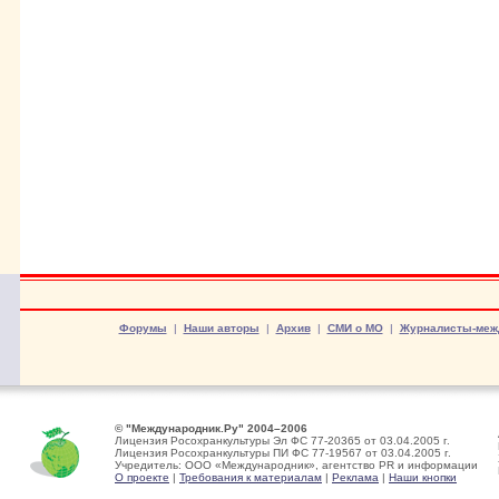
Форумы
|
Наши авторы
|
Архив
|
СМИ о МО
|
Журналисты-меж
© "Международник.Ру" 2004–2006
Лицензия Росохранкультуры Эл ФС 77-20365 от 03.04.2005 г.
Лицензия Росохранкультуры ПИ ФС 77-19567 от 03.04.2005 г.
Учредитель: ООО «Международник», агентство PR и информации
О проекте
|
Требования к материалам
|
Реклама
|
Наши кнопки