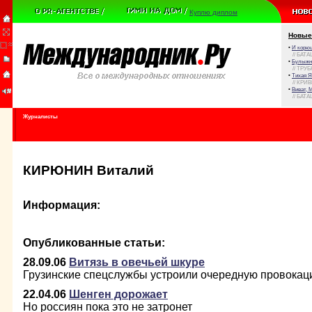
Куплю диплом
Новые
•
И корюш
// БАТА
•
Булыжни
// ТРУ
•
Тихая Я
// КРИ
•
Виват, 
// БАТА
Журналисты
КИРЮНИН Виталий
Информация:
Опубликованные статьи:
28.09.06
Витязь в овечьей шкуре
Грузинские спецслужбы устроили очередную провокац
22.04.06
Шенген дорожает
Но россиян пока это не затронет