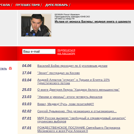
БЕККИН Ренат Ирикович
Преподаватель кафедры ЮНЕСКО
МГИМО (у) МИД РФ
Ислам от монаха Багиры: модная книга о шариате
подписаться
на рассылку
04.06
Василий Бойко проходит по 4 уголовным делам
тать
17.04
"Зенит" пострадал за Косово
03.04
Андрей Алпатов "откусит" о Турции и Египта 10%
туристического потока
25.03
О книге Дмитрия Лекуха "Хардкор белого меньшинства"
23.03
"Умники и умницы": итоги четверть финалов
03.03
Виват, Медвед! Русь, лови позитифф!!!
02.02
Сергей Лукьяненко. Про уезжающих и отъезжающих...
07.01
МИД России высмеял "свободный и справедливый характер"
грузинских выборов
07.01
РОЖДЕСТВЕНСКОЕ ПОСЛАНИЕ Святейшего Патриарха
Московского и всея Руси Алексия II