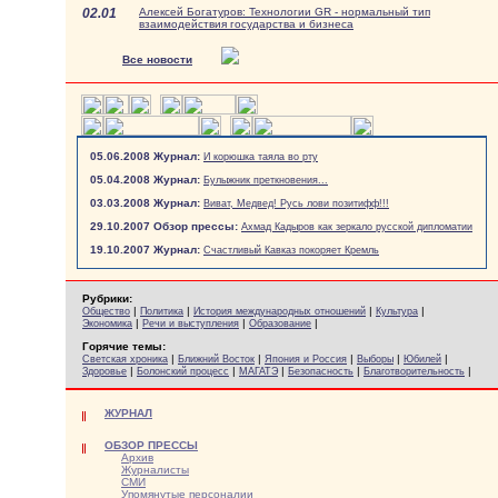
02.01
Алексей Богатуров: Технологии GR - нормальный тип
взаимодействия государства и бизнеса
Все новости
05.06.2008 Журнал:
И корюшка таяла во рту
05.04.2008 Журнал:
Булыжник преткновения...
03.03.2008 Журнал:
Виват, Медвед! Русь лови позитифф!!!
29.10.2007 Обзор прессы:
Ахмад Кадыров как зеркало русской дипломатии
19.10.2007 Журнал:
Счастливый Кавказ покоряет Кремль
Рубрики:
|
|
|
|
Общество
Политика
История международных отношений
Культура
|
|
|
Экономика
Речи и выступления
Образование
Горячие темы:
|
|
|
|
|
Светская хроника
Ближний Восток
Япония и Россия
Выборы
Юбилей
|
|
|
|
|
Здоровье
Болонский процесс
МАГАТЭ
Безопасность
Благотворительность
ЖУРНАЛ
ОБЗОР ПРЕССЫ
Архив
Журналисты
СМИ
Упомянутые персоналии