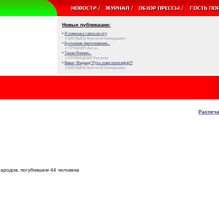
Новые публикации:
•
И корюшка таяла во рту
// БАТАШЕВ Анатолий Геннадьевич
•
Булыжник преткновения...
// ТРУБКИН Антон
•
Тихая Япония...
// КРИВИЦКАЯ Наталия
•
Виват, Медвед! Русь лови позитифф!!!
// БАТАШЕВ Анатолий Геннадьевич
Распеча
народов, погубившем 44 человека