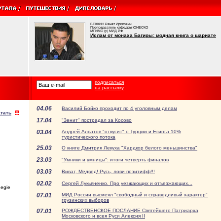
БЕККИН Ренат Ирикович
Преподаватель кафедры ЮНЕСКО
МГИМО (у) МИД РФ
Ислам от монаха Багиры: модная книга о шариате
подписаться
на рассылку
04.06
Василий Бойко проходит по 4 уголовным делам
тать
17.04
"Зенит" пострадал за Косово
03.04
Андрей Алпатов "откусит" о Турции и Египта 10%
туристического потока
25.03
О книге Дмитрия Лекуха "Хардкор белого меньшинства"
23.03
"Умники и умницы": итоги четверть финалов
03.03
Виват, Медвед! Русь, лови позитифф!!!
02.02
Сергей Лукьяненко. Про уезжающих и отъезжающих...
egie
07.01
МИД России высмеял "свободный и справедливый характер"
грузинских выборов
07.01
РОЖДЕСТВЕНСКОЕ ПОСЛАНИЕ Святейшего Патриарха
Московского и всея Руси Алексия II