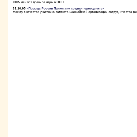
США меняют правила игры в ООН
31.10.05
«Помощь России Пакистану трудно переоценить»
Москву в качестве участника саммита Шанхайской организации сотрудничества (