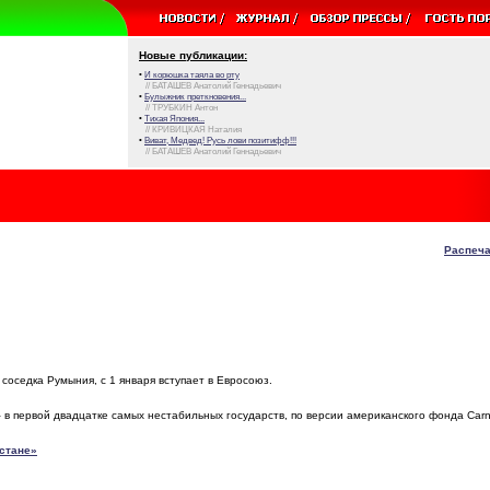
Новые публикации:
•
И корюшка таяла во рту
// БАТАШЕВ Анатолий Геннадьевич
•
Булыжник преткновения...
// ТРУБКИН Антон
•
Тихая Япония...
// КРИВИЦКАЯ Наталия
•
Виват, Медвед! Русь лови позитифф!!!
// БАТАШЕВ Анатолий Геннадьевич
Распеча
соседка Румыния, с 1 января вступает в Евросоюз.
в первой двадцатке самых нестабильных государств, по версии американского фонда Carn
стане»