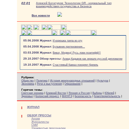
02.01
Алексей Богатуров: Технологии GR - нормальный тип
взаимодействия государства и бизнеса
Все новости
05.06.2008 Журнал:
И корюшка таяла во рту
05.04.2008 Журнал:
Булыжник преткновения...
03.03.2008 Журнал:
Виват, Медвед! Русь лови позитифф!!!
29.10.2007 Обзор прессы:
Ахмад Кадыров как зеркало русской дипломатии
19.10.2007 Журнал:
Счастливый Кавказ покоряет Кремль
Рубрики:
|
|
|
|
Общество
Политика
История международных отношений
Культура
|
|
|
Экономика
Речи и выступления
Образование
Горячие темы:
|
|
|
|
|
Светская хроника
Ближний Восток
Япония и Россия
Выборы
Юбилей
|
|
|
|
|
Здоровье
Болонский процесс
МАГАТЭ
Безопасность
Благотворительность
ЖУРНАЛ
ОБЗОР ПРЕССЫ
Архив
Журналисты
СМИ
Упомянутые персоналии