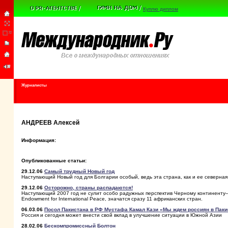
Куплю диплом
Журналисты
АНДРЕЕВ Алексей
Информация:
Опубликованные статьи:
29.12.06
Самый трудный Новый год
Наступающий Новый год для Болгарии особый, ведь эта страна, как и ее северная 
29.12.06
Осторожно, страны распадаются!
Наступающий 2007 год не сулит особо радужных перспектив Черному континенту– 
Endowment for International Peace, значатся сразу 11 африканских стран.
06.03.06
Посол Пакистана в РФ Мустафа Камал Кази «Мы ждем россиян в Паки
Россия и сегодня может внести свой вклад в улучшение ситуации в Южной Азии
28.02.06
Бескомпромиссный Болтон