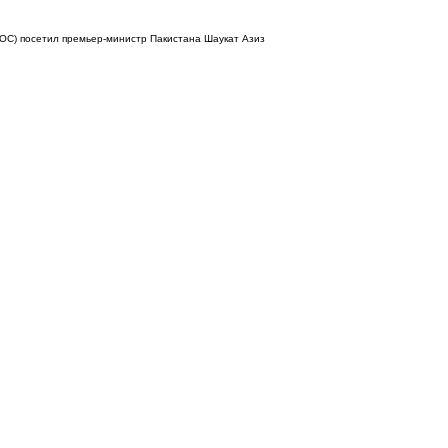
ШОС) посетил премьер-министр Пакистана Шаукат Азиз