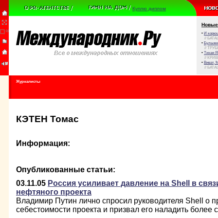
Куплю диплом
Новые
•
И корюш
// БАТА
•
Булыжни
// ТРУ
•
Тихая Я
// КРИ
•
Виват, 
// БАТА
Журналисты
КЭТЕН Томас
Информация:
Опубликованные статьи:
03.11.05
Россия усиливает давление на Shell в свя
нефтяного проекта
Владимир Путин лично спросил руководителя Shell о 
себестоимости проекта и призвал его наладить более с