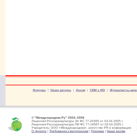
Форумы
|
Наши авторы
|
Архив
|
СМИ о МО
|
Журналисты-меж
© "Международник.Ру" 2004–2006
Лицензия Росохранкультуры Эл ФС 77-20365 от 03.04.2005 г.
Лицензия Росохранкультуры ПИ ФС 77-19567 от 03.04.2005 г.
Учредитель: ООО «Международник», агентство PR и информации
О проекте
|
Требования к материалам
|
Реклама
|
Наши кнопки