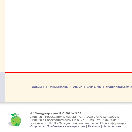
Форумы
|
Наши авторы
|
Архив
|
СМИ о МО
|
Журналисты-меж
© "Международник.Ру" 2004–2006
Лицензия Росохранкультуры Эл ФС 77-20365 от 03.04.2005 г.
Лицензия Росохранкультуры ПИ ФС 77-19567 от 03.04.2005 г.
Учредитель: ООО «Международник», агентство PR и информации
О проекте
|
Требования к материалам
|
Реклама
|
Наши кнопки