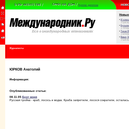
Куплю диплом
Новые
•
И корюш
// БАТА
•
Булыжни
// ТРУ
•
Тихая Я
// КРИ
•
Виват, 
// БАТА
Журналисты
ЮРКОВ Анатолий
Информация:
Опубликованные статьи:
08.11.05
Бунт моря
Русская тройка - краб, лосось и водка. Краба запретили, лосося сократили, осталась.