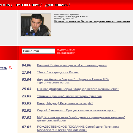
БЕККИН Ренат Ирикович
Преподаватель кафедры ЮНЕСКО
МГИМО (у) МИД РФ
Ислам от монаха Багиры: модная книга о шариате
подписаться
на рассылку
04.06
Василий Бойко проходит по 4 уголовным делам
тать
17.04
"Зенит" пострадал за Косово
03.04
Андрей Алпатов "откусит" о Турции и Египта 10%
туристического потока
25.03
О книге Дмитрия Лекуха "Хардкор белого меньшинства"
23.03
"Умники и умницы": итоги четверть финалов
03.03
Виват, Медвед! Русь, лови позитифф!!!
02.02
Сергей Лукьяненко. Про уезжающих и отъезжающих...
07.01
МИД России высмеял "свободный и справедливый характер"
грузинских выборов
07.01
РОЖДЕСТВЕНСКОЕ ПОСЛАНИЕ Святейшего Патриарха
Московского и всея Руси Алексия II