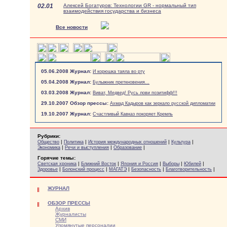
02.01
Алексей Богатуров: Технологии GR - нормальный тип
взаимодействия государства и бизнеса
Все новости
05.06.2008 Журнал:
И корюшка таяла во рту
05.04.2008 Журнал:
Булыжник преткновения...
03.03.2008 Журнал:
Виват, Медвед! Русь лови позитифф!!!
29.10.2007 Обзор прессы:
Ахмад Кадыров как зеркало русской дипломатии
19.10.2007 Журнал:
Счастливый Кавказ покоряет Кремль
Рубрики:
|
|
|
|
Общество
Политика
История международных отношений
Культура
|
|
|
Экономика
Речи и выступления
Образование
Горячие темы:
|
|
|
|
|
Светская хроника
Ближний Восток
Япония и Россия
Выборы
Юбилей
|
|
|
|
|
Здоровье
Болонский процесс
МАГАТЭ
Безопасность
Благотворительность
ЖУРНАЛ
ОБЗОР ПРЕССЫ
Архив
Журналисты
СМИ
Упомянутые персоналии