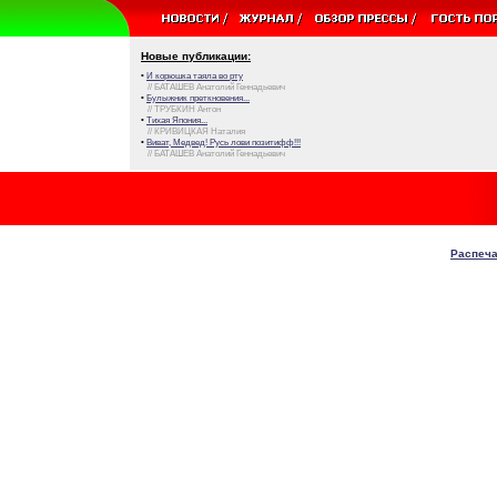
Новые публикации:
•
И корюшка таяла во рту
// БАТАШЕВ Анатолий Геннадьевич
•
Булыжник преткновения...
// ТРУБКИН Антон
•
Тихая Япония...
// КРИВИЦКАЯ Наталия
•
Виват, Медвед! Русь лови позитифф!!!
// БАТАШЕВ Анатолий Геннадьевич
Распеча