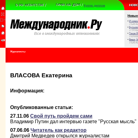
Куплю диплом
Новые
•
И корюш
// БАТА
•
Булыжни
// ТРУ
•
Тихая Я
// КРИ
•
Виват, 
// БАТА
Журналисты
ВЛАСОВА Екатерина
Информация:
Опубликованные статьи:
27.11.06
Свой путь пройдем сами
Владимир Путин дал интервью газете "Русская мысль"
07.06.06
Читатель как редактор
Дмитрий Медведев открылся журналистам