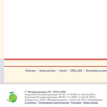
Форумы
|
Наши авторы
|
Архив
|
СМИ о МО
|
Журналисты-меж
© "Международник.Ру" 2004–2006
Лицензия Росохранкультуры Эл ФС 77-20365 от 03.04.2005 г.
Лицензия Росохранкультуры ПИ ФС 77-19567 от 03.04.2005 г.
Учредитель: ООО «Международник», агентство PR и информации
О проекте
|
Требования к материалам
|
Реклама
|
Наши кнопки