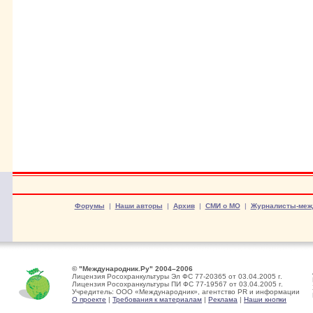
Форумы
|
Наши авторы
|
Архив
|
СМИ о МО
|
Журналисты-меж
© "Международник.Ру" 2004–2006
Лицензия Росохранкультуры Эл ФС 77-20365 от 03.04.2005 г.
Лицензия Росохранкультуры ПИ ФС 77-19567 от 03.04.2005 г.
Учредитель: ООО «Международник», агентство PR и информации
О проекте
|
Требования к материалам
|
Реклама
|
Наши кнопки