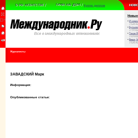
Куплю диплом
Новые
•
И корюш
// БАТА
•
Булыжни
// ТРУ
•
Тихая Я
// КРИ
•
Виват, 
// БАТА
Журналисты
ЗАВАДСКИЙ Марк
Информация:
Опубликованные статьи: