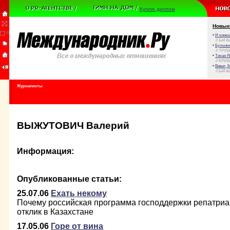
Куплю диплом
Новые
•
И корюш
// БАТА
•
Булыжни
// ТРУ
•
Тихая Я
// КРИ
•
Виват, 
// БАТА
Журналисты
ВЫЖУТОВИЧ Валерий
Информация:
Опубликованные статьи:
25.07.06
Ехать некому
Почему российская программа господдержки репатриа
отклик в Казахстане
17.05.06
Горе от вина