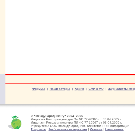
Форумы
|
Наши авторы
|
Архив
|
СМИ о МО
|
Журналисты-меж
© "Международник.Ру" 2004–2006
Лицензия Росохранкультуры Эл ФС 77-20365 от 03.04.2005 г.
Лицензия Росохранкультуры ПИ ФС 77-19567 от 03.04.2005 г.
Учредитель: ООО «Международник», агентство PR и информации
О проекте
|
Требования к материалам
|
Реклама
|
Наши кнопки