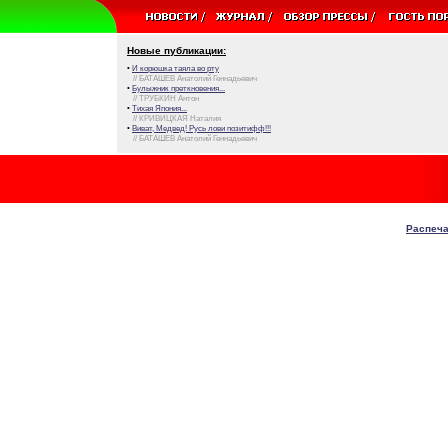
Новые публикации:
•
И корюшка таяла во рту
// БАТАШЕВ Анатолий Геннадьевич
•
Булыжник преткновения...
// ТРУБКИН Антон
•
Тихая Япония...
// КРИВИЦКАЯ Наталия
•
Виват, Медвед! Русь лови позитифф!!!
// БАТАШЕВ Анатолий Геннадьевич
Распеча