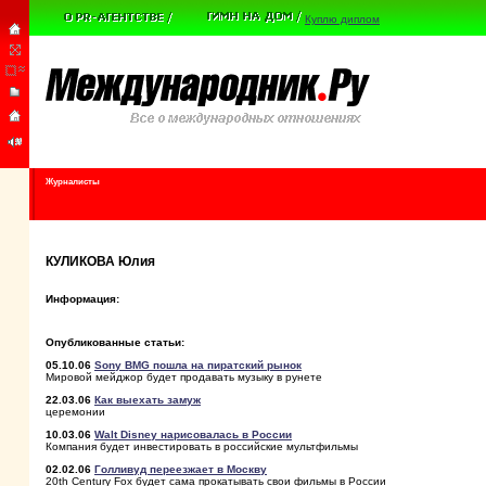
Куплю диплом
Журналисты
КУЛИКОВА Юлия
Информация:
Опубликованные статьи:
05.10.06
Sony BMG пошла на пиратский рынок
Мировой мейджор будет продавать музыку в рунете
22.03.06
Как выехать замуж
церемонии
10.03.06
Walt Disney нарисовалась в России
Компания будет инвестировать в российские мультфильмы
02.02.06
Голливуд переезжает в Москву
20th Century Fox будет сама прокатывать свои фильмы в России