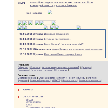
02.01
Алексей Богатуров: Технологии GR - нормальный тип
взаимодействия государства и бизнеса
Все новости
05.06.2008 Журнал:
И корюшка таяла во рту
05.04.2008 Журнал:
Булыжник преткновения...
03.03.2008 Журнал:
Виват, Медвед! Русь лови позитифф!!!
29.10.2007 Обзор прессы:
Ахмад Кадыров как зеркало русской дипломатии
19.10.2007 Журнал:
Счастливый Кавказ покоряет Кремль
Рубрики:
|
|
|
|
Общество
Политика
История международных отношений
Культура
|
|
|
Экономика
Речи и выступления
Образование
Горячие темы:
|
|
|
|
|
Светская хроника
Ближний Восток
Япония и Россия
Выборы
Юбилей
|
|
|
|
|
Здоровье
Болонский процесс
МАГАТЭ
Безопасность
Благотворительность
ЖУРНАЛ
ОБЗОР ПРЕССЫ
Архив
Журналисты
СМИ
Упомянутые персоналии