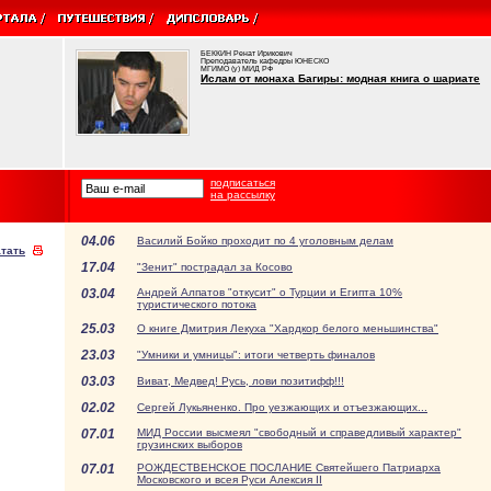
БЕККИН Ренат Ирикович
Преподаватель кафедры ЮНЕСКО
МГИМО (у) МИД РФ
Ислам от монаха Багиры: модная книга о шариате
подписаться
на рассылку
04.06
Василий Бойко проходит по 4 уголовным делам
тать
17.04
"Зенит" пострадал за Косово
03.04
Андрей Алпатов "откусит" о Турции и Египта 10%
туристического потока
25.03
О книге Дмитрия Лекуха "Хардкор белого меньшинства"
23.03
"Умники и умницы": итоги четверть финалов
03.03
Виват, Медвед! Русь, лови позитифф!!!
02.02
Сергей Лукьяненко. Про уезжающих и отъезжающих...
07.01
МИД России высмеял "свободный и справедливый характер"
грузинских выборов
07.01
РОЖДЕСТВЕНСКОЕ ПОСЛАНИЕ Святейшего Патриарха
Московского и всея Руси Алексия II