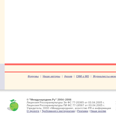
Форумы
|
Наши авторы
|
Архив
|
СМИ о МО
|
Журналисты-меж
© "Международник.Ру" 2004–2006
Лицензия Росохранкультуры Эл ФС 77-20365 от 03.04.2005 г.
Лицензия Росохранкультуры ПИ ФС 77-19567 от 03.04.2005 г.
Учредитель: ООО «Международник», агентство PR и информации
О проекте
|
Требования к материалам
|
Реклама
|
Наши кнопки