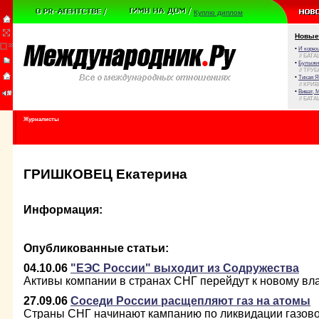
Куплю диплом
Новые
•
И корюш
// БАТА
•
Булыжни
// ТРУ
•
Тихая Я
// КРИ
•
Виват, 
// БАТА
Журналисты
ГРИШКОВЕЦ Екатерина
Информация:
Опубликованные статьи:
04.10.06
"ЕЭС России" выходит из Содружества
Активы компании в странах СНГ перейдут к новому вл
27.09.06
Соседи России расщепляют газ на атомы
Страны СНГ начинают кампанию по ликвидации газово