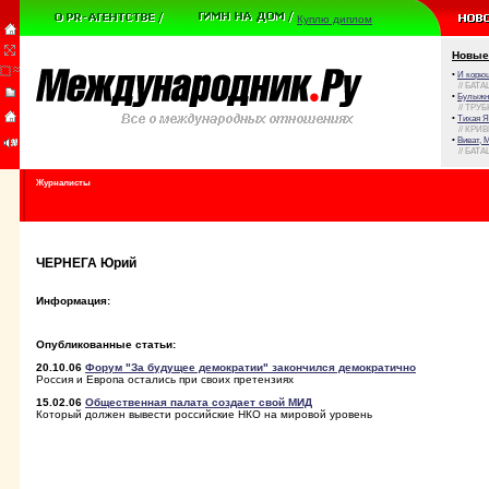
Куплю диплом
Новые
•
И корюш
// БАТА
•
Булыжни
// ТРУ
•
Тихая Я
// КРИ
•
Виват, 
// БАТА
Журналисты
ЧЕРНЕГА Юрий
Информация:
Опубликованные статьи:
20.10.06
Форум "За будущее демократии" закончился демократично
Россия и Европа остались при своих претензиях
15.02.06
Общественная палата создает свой МИД
Который должен вывести российские НКО на мировой уровень