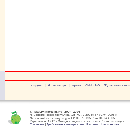
Форумы
|
Наши авторы
|
Архив
|
СМИ о МО
|
Журналисты-меж
© "Международник.Ру" 2004–2006
Лицензия Росохранкультуры Эл ФС 77-20365 от 03.04.2005 г.
Лицензия Росохранкультуры ПИ ФС 77-19567 от 03.04.2005 г.
Учредитель: ООО «Международник», агентство PR и информации
О проекте
|
Требования к материалам
|
Реклама
|
Наши кнопки