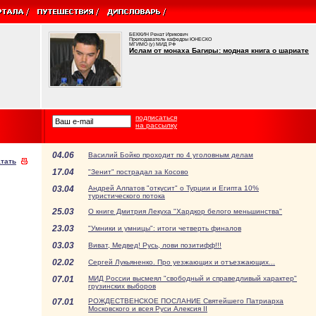
БЕККИН Ренат Ирикович
Преподаватель кафедры ЮНЕСКО
МГИМО (у) МИД РФ
Ислам от монаха Багиры: модная книга о шариате
подписаться
на рассылку
04.06
Василий Бойко проходит по 4 уголовным делам
тать
17.04
"Зенит" пострадал за Косово
03.04
Андрей Алпатов "откусит" о Турции и Египта 10%
туристического потока
25.03
О книге Дмитрия Лекуха "Хардкор белого меньшинства"
23.03
"Умники и умницы": итоги четверть финалов
03.03
Виват, Медвед! Русь, лови позитифф!!!
02.02
Сергей Лукьяненко. Про уезжающих и отъезжающих...
07.01
МИД России высмеял "свободный и справедливый характер"
грузинских выборов
07.01
РОЖДЕСТВЕНСКОЕ ПОСЛАНИЕ Святейшего Патриарха
Московского и всея Руси Алексия II