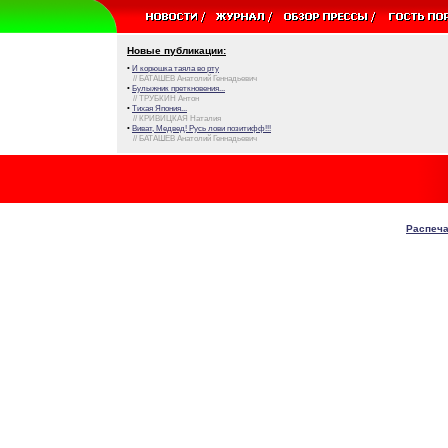
Новые публикации:
•
И корюшка таяла во рту
// БАТАШЕВ Анатолий Геннадьевич
•
Булыжник преткновения...
// ТРУБКИН Антон
•
Тихая Япония...
// КРИВИЦКАЯ Наталия
•
Виват, Медвед! Русь лови позитифф!!!
// БАТАШЕВ Анатолий Геннадьевич
Распеча