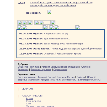
02.01
Алексей Богатуров: Технологии GR - нормальный тип
взаимодействия государства и бизнеса
Все новости
05.06.2008 Журнал:
И корюшка таяла во рту
05.04.2008 Журнал:
Булыжник преткновения...
03.03.2008 Журнал:
Виват, Медвед! Русь лови позитифф!!!
29.10.2007 Обзор прессы:
Ахмад Кадыров как зеркало русской дипломатии
19.10.2007 Журнал:
Счастливый Кавказ покоряет Кремль
Рубрики:
|
|
|
|
Общество
Политика
История международных отношений
Культура
|
|
|
Экономика
Речи и выступления
Образование
Горячие темы:
|
|
|
|
|
Светская хроника
Ближний Восток
Япония и Россия
Выборы
Юбилей
|
|
|
|
|
Здоровье
Болонский процесс
МАГАТЭ
Безопасность
Благотворительность
ЖУРНАЛ
ОБЗОР ПРЕССЫ
Архив
Журналисты
СМИ
Упомянутые персоналии