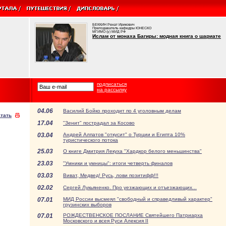
БЕККИН Ренат Ирикович
Преподаватель кафедры ЮНЕСКО
МГИМО (у) МИД РФ
Ислам от монаха Багиры: модная книга о шариате
подписаться
на рассылку
04.06
Василий Бойко проходит по 4 уголовным делам
тать
17.04
"Зенит" пострадал за Косово
03.04
Андрей Алпатов "откусит" о Турции и Египта 10%
туристического потока
25.03
О книге Дмитрия Лекуха "Хардкор белого меньшинства"
23.03
"Умники и умницы": итоги четверть финалов
03.03
Виват, Медвед! Русь, лови позитифф!!!
02.02
Сергей Лукьяненко. Про уезжающих и отъезжающих...
07.01
МИД России высмеял "свободный и справедливый характер"
грузинских выборов
07.01
РОЖДЕСТВЕНСКОЕ ПОСЛАНИЕ Святейшего Патриарха
Московского и всея Руси Алексия II