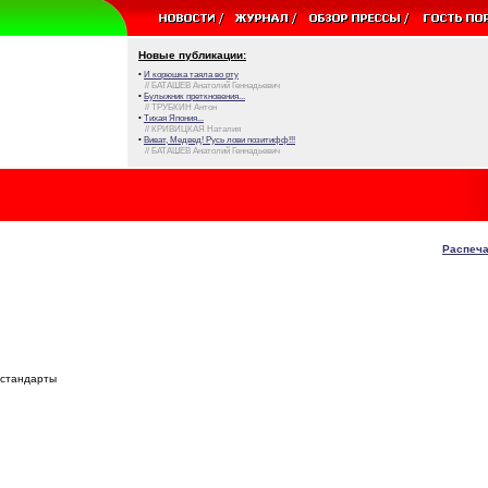
Новые публикации:
•
И корюшка таяла во рту
// БАТАШЕВ Анатолий Геннадьевич
•
Булыжник преткновения...
// ТРУБКИН Антон
•
Тихая Япония...
// КРИВИЦКАЯ Наталия
•
Виват, Медвед! Русь лови позитифф!!!
// БАТАШЕВ Анатолий Геннадьевич
Распеча
 стандарты