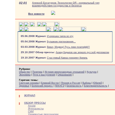
02.01
Алексей Богатуров: Технологии GR - нормальный тип
взаимодействия государства и бизнеса
Все новости
05.06.2008 Журнал:
И корюшка таяла во рту
05.04.2008 Журнал:
Булыжник преткновения...
03.03.2008 Журнал:
Виват, Медвед! Русь лови позитифф!!!
29.10.2007 Обзор прессы:
Ахмад Кадыров как зеркало русской дипломатии
19.10.2007 Журнал:
Счастливый Кавказ покоряет Кремль
Рубрики:
|
|
|
|
Общество
Политика
История международных отношений
Культура
|
|
|
Экономика
Речи и выступления
Образование
Горячие темы:
|
|
|
|
|
Светская хроника
Ближний Восток
Япония и Россия
Выборы
Юбилей
|
|
|
|
|
Здоровье
Болонский процесс
МАГАТЭ
Безопасность
Благотворительность
ЖУРНАЛ
ОБЗОР ПРЕССЫ
Архив
Журналисты
СМИ
Упомянутые персоналии