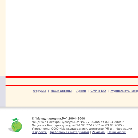
Форумы
|
Наши авторы
|
Архив
|
СМИ о МО
|
Журналисты-меж
© "Международник.Ру" 2004–2006
Лицензия Росохранкультуры Эл ФС 77-20365 от 03.04.2005 г.
Лицензия Росохранкультуры ПИ ФС 77-19567 от 03.04.2005 г.
Учредитель: ООО «Международник», агентство PR и информации
О проекте
|
Требования к материалам
|
Реклама
|
Наши кнопки