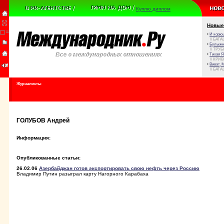
Куплю диплом
Новые
•
И корюш
// БАТА
•
Булыжни
// ТРУ
•
Тихая Я
// КРИ
•
Виват, 
// БАТА
Журналисты
ГОЛУБОВ Андрей
Информация:
Опубликованные статьи:
26.02.06
Азербайджан готов экспортировать свою нефть через Россию
Владимир Путин разыграл карту Нагорного Карабаха