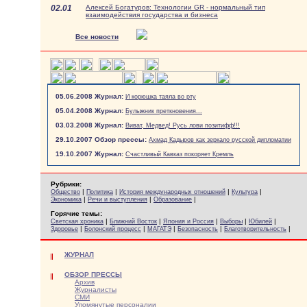
02.01
Алексей Богатуров: Технологии GR - нормальный тип
взаимодействия государства и бизнеса
Все новости
05.06.2008 Журнал:
И корюшка таяла во рту
05.04.2008 Журнал:
Булыжник преткновения...
03.03.2008 Журнал:
Виват, Медвед! Русь лови позитифф!!!
29.10.2007 Обзор прессы:
Ахмад Кадыров как зеркало русской дипломатии
19.10.2007 Журнал:
Счастливый Кавказ покоряет Кремль
Рубрики:
|
|
|
|
Общество
Политика
История международных отношений
Культура
|
|
|
Экономика
Речи и выступления
Образование
Горячие темы:
|
|
|
|
|
Светская хроника
Ближний Восток
Япония и Россия
Выборы
Юбилей
|
|
|
|
|
Здоровье
Болонский процесс
МАГАТЭ
Безопасность
Благотворительность
ЖУРНАЛ
ОБЗОР ПРЕССЫ
Архив
Журналисты
СМИ
Упомянутые персоналии