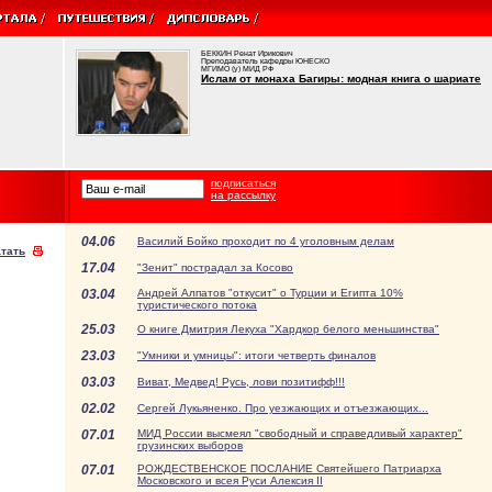
БЕККИН Ренат Ирикович
Преподаватель кафедры ЮНЕСКО
МГИМО (у) МИД РФ
Ислам от монаха Багиры: модная книга о шариате
подписаться
на рассылку
04.06
Василий Бойко проходит по 4 уголовным делам
тать
17.04
"Зенит" пострадал за Косово
03.04
Андрей Алпатов "откусит" о Турции и Египта 10%
туристического потока
25.03
О книге Дмитрия Лекуха "Хардкор белого меньшинства"
23.03
"Умники и умницы": итоги четверть финалов
03.03
Виват, Медвед! Русь, лови позитифф!!!
02.02
Сергей Лукьяненко. Про уезжающих и отъезжающих...
07.01
МИД России высмеял "свободный и справедливый характер"
грузинских выборов
07.01
РОЖДЕСТВЕНСКОЕ ПОСЛАНИЕ Святейшего Патриарха
Московского и всея Руси Алексия II