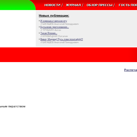
Новые публикации:
•
И корюшка таяла во рту
// БАТАШЕВ Анатолий Геннадьевич
•
Булыжник преткновения...
// ТРУБКИН Антон
•
Тихая Япония...
// КРИВИЦКАЯ Наталия
•
Виват, Медвед! Русь лови позитифф!!!
// БАТАШЕВ Анатолий Геннадьевич
Распеча
льным пиратством