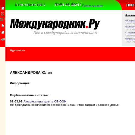
Куплю диплом
Новые
•
И корюш
// БАТА
•
Булыжни
// ТРУ
•
Тихая Я
// КРИ
•
Виват, 
// БАТА
Журналисты
АЛЕКСАНДРОВА Юлия
Информация:
Опубликованные статьи:
03.03.06
Американцы идут в СБ ООН
Не дожидаясь окончания переговоров, Вашингтон закрыл иранское досье