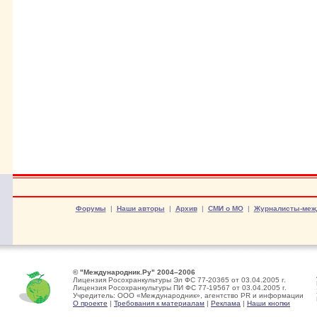
Форумы
|
Наши авторы
|
Архив
|
СМИ о МО
|
Журналисты-меж
© "Международник.Ру" 2004–2006
Лицензия Росохранкультуры Эл ФС 77-20365 от 03.04.2005 г.
Лицензия Росохранкультуры ПИ ФС 77-19567 от 03.04.2005 г.
Учредитель: ООО «Международник», агентство PR и информации
О проекте
|
Требования к материалам
|
Реклама
|
Наши кнопки