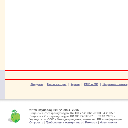
Форумы
|
Наши авторы
|
Архив
|
СМИ о МО
|
Журналисты-меж
© "Международник.Ру" 2004–2006
Лицензия Росохранкультуры Эл ФС 77-20365 от 03.04.2005 г.
Лицензия Росохранкультуры ПИ ФС 77-19567 от 03.04.2005 г.
Учредитель: ООО «Международник», агентство PR и информации
О проекте
|
Требования к материалам
|
Реклама
|
Наши кнопки