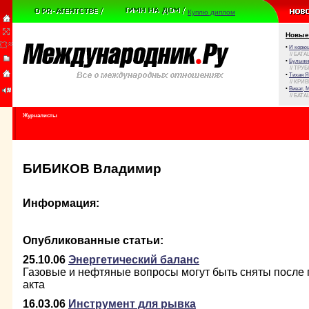
Куплю диплом
Новые
•
И корюш
// БАТА
•
Булыжни
// ТРУ
•
Тихая Я
// КРИ
•
Виват, 
// БАТА
Журналисты
БИБИКОВ Владимир
Информация:
Опубликованные статьи:
25.10.06
Энергетический баланс
Газовые и нефтяные вопросы могут быть сняты после 
акта
16.03.06
Инструмент для рывка