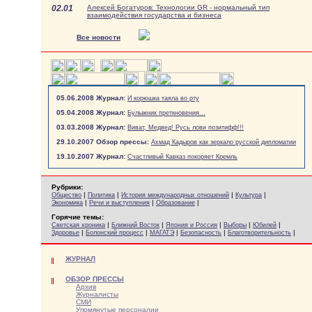
02.01
Алексей Богатуров: Технологии GR - нормальный тип
взаимодействия государства и бизнеса
Все новости
05.06.2008 Журнал:
И корюшка таяла во рту
05.04.2008 Журнал:
Булыжник преткновения...
03.03.2008 Журнал:
Виват, Медвед! Русь лови позитифф!!!
29.10.2007 Обзор прессы:
Ахмад Кадыров как зеркало русской дипломатии
19.10.2007 Журнал:
Счастливый Кавказ покоряет Кремль
Рубрики:
|
|
|
|
Общество
Политика
История международных отношений
Культура
|
|
|
Экономика
Речи и выступления
Образование
Горячие темы:
|
|
|
|
|
Светская хроника
Ближний Восток
Япония и Россия
Выборы
Юбилей
|
|
|
|
|
Здоровье
Болонский процесс
МАГАТЭ
Безопасность
Благотворительность
ЖУРНАЛ
ОБЗОР ПРЕССЫ
Архив
Журналисты
СМИ
Упомянутые персоналии