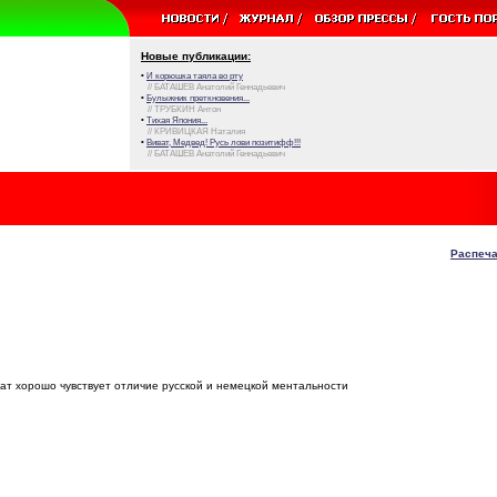
Новые публикации:
•
И корюшка таяла во рту
// БАТАШЕВ Анатолий Геннадьевич
•
Булыжник преткновения...
// ТРУБКИН Антон
•
Тихая Япония...
// КРИВИЦКАЯ Наталия
•
Виват, Медвед! Русь лови позитифф!!!
// БАТАШЕВ Анатолий Геннадьевич
Распеча
ат хорошо чувствует отличие русской и немецкой ментальности