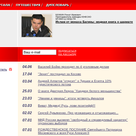
БЕККИН Ренат Ирикович
Преподаватель кафедры ЮНЕСКО
МГИМО (у) МИД РФ
Ислам от монаха Багиры: модная книга о шариате
подписаться
на рассылку
04.06
Василий Бойко проходит по 4 уголовным делам
тать
17.04
"Зенит" пострадал за Косово
03.04
Андрей Алпатов "откусит" о Турции и Египта 10%
туристического потока
25.03
О книге Дмитрия Лекуха "Хардкор белого меньшинства"
23.03
"Умники и умницы": итоги четверть финалов
03.03
Виват, Медвед! Русь, лови позитифф!!!
02.02
Сергей Лукьяненко. Про уезжающих и отъезжающих...
07.01
МИД России высмеял "свободный и справедливый характер"
грузинских выборов
07.01
РОЖДЕСТВЕНСКОЕ ПОСЛАНИЕ Святейшего Патриарха
Московского и всея Руси Алексия II