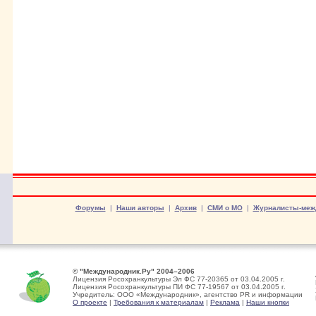
Форумы
|
Наши авторы
|
Архив
|
СМИ о МО
|
Журналисты-меж
© "Международник.Ру" 2004–2006
Лицензия Росохранкультуры Эл ФС 77-20365 от 03.04.2005 г.
Лицензия Росохранкультуры ПИ ФС 77-19567 от 03.04.2005 г.
Учредитель: ООО «Международник», агентство PR и информации
О проекте
|
Требования к материалам
|
Реклама
|
Наши кнопки