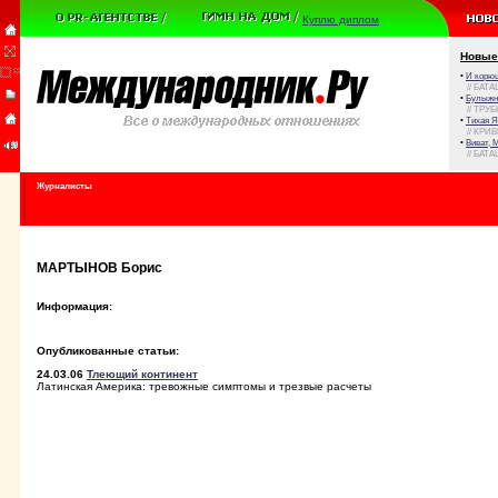
Куплю диплом
Новые
•
И корюш
// БАТА
•
Булыжни
// ТРУ
•
Тихая Я
// КРИ
•
Виват, 
// БАТА
Журналисты
МАРТЫНОВ Борис
Информация:
Опубликованные статьи:
24.03.06
Тлеющий континент
Латинская Америка: тревожные симптомы и трезвые расчеты