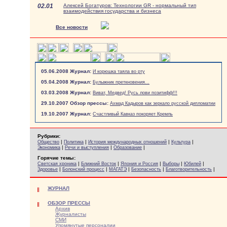
02.01
Алексей Богатуров: Технологии GR - нормальный тип
взаимодействия государства и бизнеса
Все новости
05.06.2008 Журнал:
И корюшка таяла во рту
05.04.2008 Журнал:
Булыжник преткновения...
03.03.2008 Журнал:
Виват, Медвед! Русь лови позитифф!!!
29.10.2007 Обзор прессы:
Ахмад Кадыров как зеркало русской дипломатии
19.10.2007 Журнал:
Счастливый Кавказ покоряет Кремль
Рубрики:
|
|
|
|
Общество
Политика
История международных отношений
Культура
|
|
|
Экономика
Речи и выступления
Образование
Горячие темы:
|
|
|
|
|
Светская хроника
Ближний Восток
Япония и Россия
Выборы
Юбилей
|
|
|
|
|
Здоровье
Болонский процесс
МАГАТЭ
Безопасность
Благотворительность
ЖУРНАЛ
ОБЗОР ПРЕССЫ
Архив
Журналисты
СМИ
Упомянутые персоналии