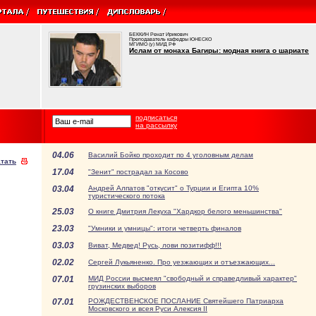
БЕККИН Ренат Ирикович
Преподаватель кафедры ЮНЕСКО
МГИМО (у) МИД РФ
Ислам от монаха Багиры: модная книга о шариате
подписаться
на рассылку
04.06
Василий Бойко проходит по 4 уголовным делам
тать
17.04
"Зенит" пострадал за Косово
03.04
Андрей Алпатов "откусит" о Турции и Египта 10%
туристического потока
25.03
О книге Дмитрия Лекуха "Хардкор белого меньшинства"
23.03
"Умники и умницы": итоги четверть финалов
03.03
Виват, Медвед! Русь, лови позитифф!!!
02.02
Сергей Лукьяненко. Про уезжающих и отъезжающих...
07.01
МИД России высмеял "свободный и справедливый характер"
грузинских выборов
07.01
РОЖДЕСТВЕНСКОЕ ПОСЛАНИЕ Святейшего Патриарха
Московского и всея Руси Алексия II