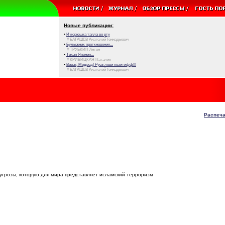
Новые публикации:
•
И корюшка таяла во рту
// БАТАШЕВ Анатолий Геннадьевич
•
Булыжник преткновения...
// ТРУБКИН Антон
•
Тихая Япония...
// КРИВИЦКАЯ Наталия
•
Виват, Медвед! Русь лови позитифф!!!
// БАТАШЕВ Анатолий Геннадьевич
Распеча
угрозы, которую для мира представляет исламский терроризм