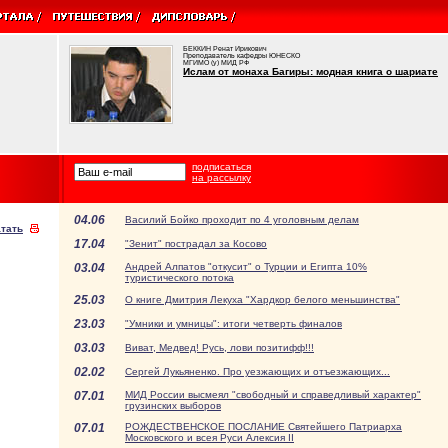
БЕККИН Ренат Ирикович
Преподаватель кафедры ЮНЕСКО
МГИМО (у) МИД РФ
Ислам от монаха Багиры: модная книга о шариате
подписаться
на рассылку
04.06
Василий Бойко проходит по 4 уголовным делам
тать
17.04
"Зенит" пострадал за Косово
03.04
Андрей Алпатов "откусит" о Турции и Египта 10%
туристического потока
25.03
О книге Дмитрия Лекуха "Хардкор белого меньшинства"
23.03
"Умники и умницы": итоги четверть финалов
03.03
Виват, Медвед! Русь, лови позитифф!!!
02.02
Сергей Лукьяненко. Про уезжающих и отъезжающих...
07.01
МИД России высмеял "свободный и справедливый характер"
грузинских выборов
07.01
РОЖДЕСТВЕНСКОЕ ПОСЛАНИЕ Святейшего Патриарха
Московского и всея Руси Алексия II