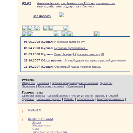
02.01
Алексей Богатуров: Технологии GR - нормальный тип
взаимодействия государства и бизнеса
Все новости
05.06.2008 Журнал:
И корюшка таяла во рту
05.04.2008 Журнал:
Булыжник преткновения...
03.03.2008 Журнал:
Виват, Медвед! Русь лови позитифф!!!
29.10.2007 Обзор прессы:
Ахмад Кадыров как зеркало русской дипломатии
19.10.2007 Журнал:
Счастливый Кавказ покоряет Кремль
Рубрики:
|
|
|
|
Общество
Политика
История международных отношений
Культура
|
|
|
Экономика
Речи и выступления
Образование
Горячие темы:
|
|
|
|
|
Светская хроника
Ближний Восток
Япония и Россия
Выборы
Юбилей
|
|
|
|
|
Здоровье
Болонский процесс
МАГАТЭ
Безопасность
Благотворительность
ЖУРНАЛ
ОБЗОР ПРЕССЫ
Архив
Журналисты
СМИ
Упомянутые персоналии