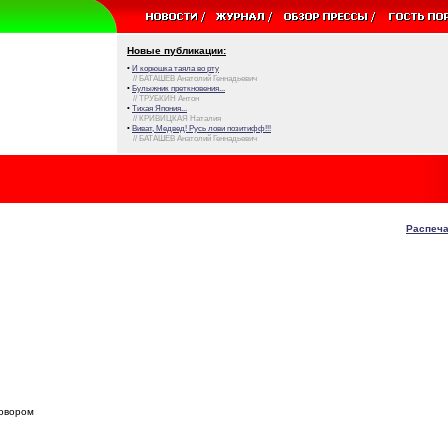
Новые публикации:
•
И корюшка таяла во рту
// БАТАШЕВ Анатолий Геннадьевич
•
Булыжник преткновения...
// ТРУБКИН Антон
•
Тихая Япония...
// КРИВИЦКАЯ Наталия
•
Виват, Медвед! Русь лови позитифф!!!
// БАТАШЕВ Анатолий Геннадьевич
Распеча
говором