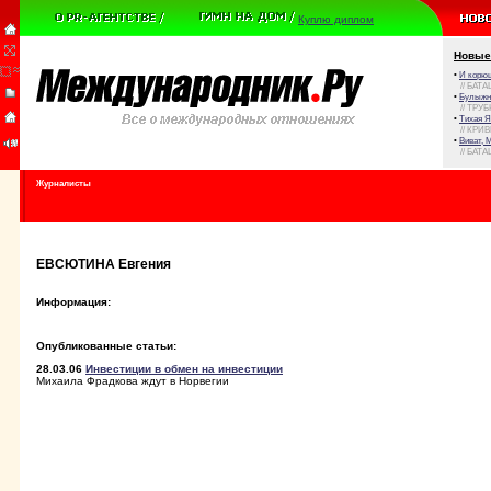
Куплю диплом
Новые
•
И корюш
// БАТА
•
Булыжни
// ТРУ
•
Тихая Я
// КРИ
•
Виват, 
// БАТА
Журналисты
ЕВСЮТИНА Евгения
Информация:
Опубликованные статьи:
28.03.06
Инвестиции в обмен на инвестиции
Михаила Фрадкова ждут в Норвегии