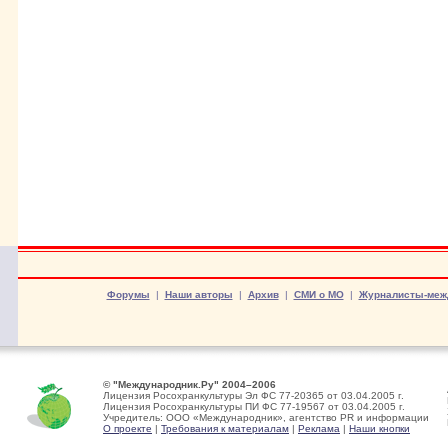
Форумы
|
Наши авторы
|
Архив
|
СМИ о МО
|
Журналисты-меж
© "Международник.Ру" 2004–2006
Лицензия Росохранкультуры Эл ФС 77-20365 от 03.04.2005 г.
Лицензия Росохранкультуры ПИ ФС 77-19567 от 03.04.2005 г.
Учредитель: ООО «Международник», агентство PR и информации
О проекте
|
Требования к материалам
|
Реклама
|
Наши кнопки