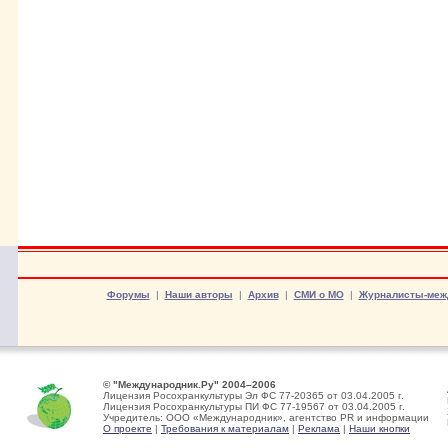
Форумы
|
Наши авторы
|
Архив
|
СМИ о МО
|
Журналисты-меж
© "Международник.Ру" 2004–2006
Лицензия Росохранкультуры Эл ФС 77-20365 от 03.04.2005 г.
Лицензия Росохранкультуры ПИ ФС 77-19567 от 03.04.2005 г.
Учредитель: ООО «Международник», агентство PR и информации
О проекте
|
Требования к материалам
|
Реклама
|
Наши кнопки