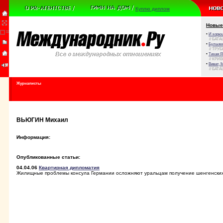
Куплю диплом
Новые
•
И корюш
// БАТА
•
Булыжни
// ТРУ
•
Тихая Я
// КРИ
•
Виват, 
// БАТА
Журналисты
ВЬЮГИН Михаил
Информация:
Опубликованные статьи:
04.04.06
Квартирная дипломатия
Жилищные проблемы консула Германии осложняют уральцам получение шенгенских